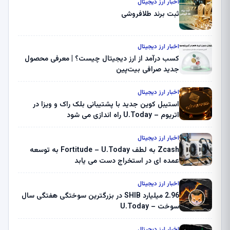
اخبار ارز دیجیتال
ثبت برند طلافروشی
اخبار ارز دیجیتال
کسب درآمد از ارز دیجیتال چیست؟ | معرفی محصول
جدید صرافی بیت‌پین
اخبار ارز دیجیتال
استیبل کوین جدید با پشتیبانی بلک راک و ویزا در
اتریوم – U.Today راه اندازی می شود
اخبار ارز دیجیتال
Zcash به لطف Fortitude – U.Today به توسعه
عمده ای در استخراج دست می یابد
اخبار ارز دیجیتال
2.96 میلیارد SHIB در بزرگترین سوختگی هفتگی سال
سوخت – U.Today
اخبار ارز دیجیتال