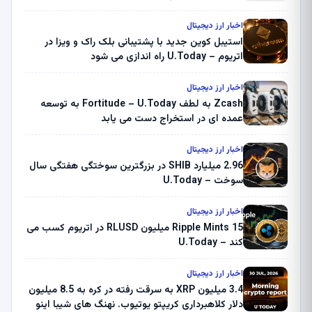
اخبار ارز دیجیتال
استیبل کوین جدید با پشتیبانی بلک راک و ویزا در
اتریوم – U.Today راه اندازی می شود
اخبار ارز دیجیتال
Zcash به لطف Fortitude – U.Today به توسعه
عمده ای در استخراج دست می یابد
اخبار ارز دیجیتال
2.96 میلیارد SHIB در بزرگترین سوختگی هفتگی سال
سوخت – U.Today
اخبار ارز دیجیتال
Ripple Mints 15 میلیون RLUSD در اتریوم کسب می
کند – U.Today
اخبار ارز دیجیتال
3.4 میلیون XRP به سرقت رفته در کره به 8.5 میلیون
دلار کلاهبرداری کریپتو یوتیوب. نهنگ های شیبا اینو