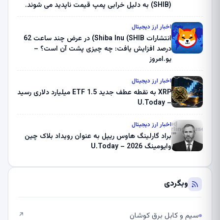
(SHIB) به دلیل خرابی پمپ قیمت ناپدید می شوند.
بلک راک 89.83 میلیون دلار U-Turn در بیت کوین را
ثبت کرد – گزارش کریپتو صبح – U.Today
اخبار ارز دیجیتال
انتشارات Shiba Inu (SHIB) در عرض چند ساعت 62
درصد افزایش یافت: چه چیزی پشت آن است؟ –
یو.امروز
اخبار ارز دیجیتال
XRP به نقطه عطف جدید ETF 1.5 میلیارد دلاری رسید
– U.Today
اخبار ارز دیجیتال
براد گارلینگ هاوس ریپل به عنوان رویداد بلاک چین
وایومینگ 2026 – U.Today
وبگردی
سیم و کابل برق کوشان
↗