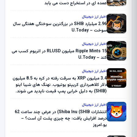
عمده ای در استخراج دست می یابد
اخبار ارز دیجیتال
2.96 میلیارد SHIB در بزرگترین سوختگی هفتگی سال
سوخت – U.Today
اخبار ارز دیجیتال
Ripple Mints 15 میلیون RLUSD در اتریوم کسب می
کند – U.Today
اخبار ارز دیجیتال
3.4 میلیون XRP به سرقت رفته در کره به 8.5 میلیون
دلار کلاهبرداری کریپتو یوتیوب. نهنگ های شیبا اینو
(SHIB) به دلیل خرابی پمپ قیمت ناپدید می شوند.
بلک راک 89.83 میلیون دلار U-Turn در بیت کوین را
ثبت کرد – گزارش کریپتو صبح – U.Today
اخبار ارز دیجیتال
انتشارات Shiba Inu (SHIB) در عرض چند ساعت 62
درصد افزایش یافت: چه چیزی پشت آن است؟ –
یو.امروز