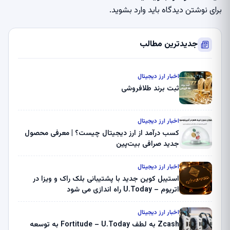
برای نوشتن دیدگاه باید
وارد بشوید
.
جدیدترین مطالب
اخبار ارز دیجیتال
ثبت برند طلافروشی
اخبار ارز دیجیتال
کسب درآمد از ارز دیجیتال چیست؟ | معرفی محصول
جدید صرافی بیت‌پین
اخبار ارز دیجیتال
استیبل کوین جدید با پشتیبانی بلک راک و ویزا در
اتریوم – U.Today راه اندازی می شود
اخبار ارز دیجیتال
Zcash به لطف Fortitude – U.Today به توسعه