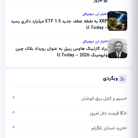
یو.امروز
اخبار ارز دیجیتال
XRP به نقطه عطف جدید ETF 1.5 میلیارد دلاری رسید
– U.Today
اخبار ارز دیجیتال
براد گارلینگ هاوس ریپل به عنوان رویداد بلاک چین
وایومینگ 2026 – U.Today
وبگردی
سیم و کابل برق کوشان
↗
💵 قیمت دلار امروز
↗
خرید استارز تلگرام
↗