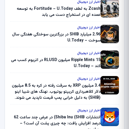
اخبار ارز دیجیتال
Zcash به لطف Fortitude – U.Today به توسعه
عمده ای در استخراج دست می یابد
اخبار ارز دیجیتال
2.96 میلیارد SHIB در بزرگترین سوختگی هفتگی سال
سوخت – U.Today
اخبار ارز دیجیتال
Ripple Mints 15 میلیون RLUSD در اتریوم کسب می
کند – U.Today
اخبار ارز دیجیتال
3.4 میلیون XRP به سرقت رفته در کره به 8.5 میلیون
دلار کلاهبرداری کریپتو یوتیوب. نهنگ های شیبا اینو
(SHIB) به دلیل خرابی پمپ قیمت ناپدید می شوند.
بلک راک 89.83 میلیون دلار U-Turn در بیت کوین را
ثبت کرد – گزارش کریپتو صبح – U.Today
اخبار ارز دیجیتال
انتشارات Shiba Inu (SHIB) در عرض چند ساعت 62
درصد افزایش یافت: چه چیزی پشت آن است؟ –