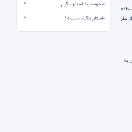
نحوه خرید استارز تلگرام
↗
دن توکن به منطقه
از نظر
استارز تلگرام چیست؟
↗
دگان به