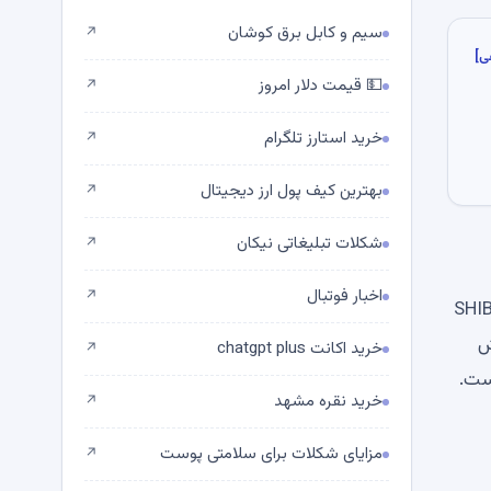
سیم و کابل برق کوشان
↗
ی]
💵 قیمت دلار امروز
↗
خرید استارز تلگرام
↗
بهترین کیف پول ارز دیجیتال
↗
شکلات تبلیغاتی نیکان
↗
اخبار فوتبال
↗
سال، هر تلاشی برای بهبودی در نهایت پذیرفته شد، و به نظر می‌رسد آخرین رد با همان الگو مطابقت دارد. از نظر فنی، SHIB
ش
خرید اکانت chatgpt plus
↗
است.
خرید نقره مشهد
↗
مزایای شکلات برای سلامتی پوست
↗