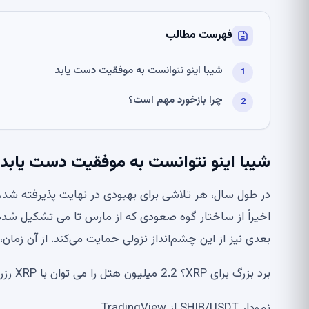
فهرست مطالب
شیبا اینو نتوانست به موفقیت دست یابد
چرا بازخورد مهم است؟
شیبا اینو نتوانست به موفقیت دست یابد
اخیراً از ساختار گوه صعودی که از مارس تا می تشکیل شد
بعدی نیز از این چشم‌انداز نزولی حمایت می‌کند. از آن زما
برد بزرگ برای XRP؟ 2.2 میلیون هتل را می توان با XRP رزرو کرد اتریوم نزدیک به یک شکست بحرانی در برابر بیت کوین است
نمودار SHIB/USDT از TradingView