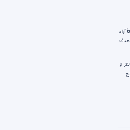
 آرام
. هدف
تر از
 سطح