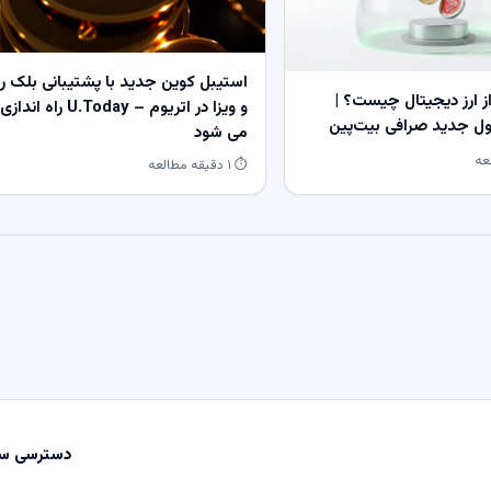
استیبل کوین جدید با پشتیبانی بلک ر
 ارز دیجیتال چیست؟ |
و ویزا در اتریوم – U.Today راه اندازی
 جدید صرافی بیت‌پین
می شود
⏱ ۱ دقیقه مطالعه
دسترسی سر