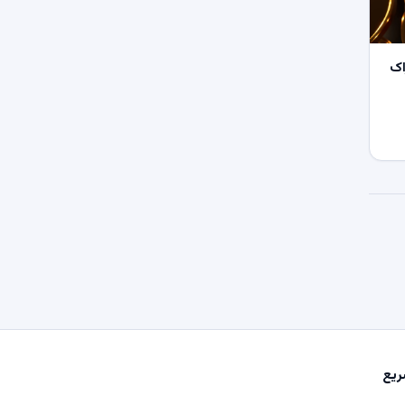
اک
یع