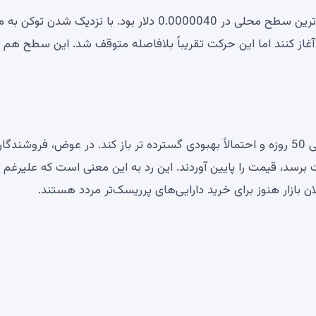
آخرین افزایش به دنبال کاهش مختصری در SHIB به پایین ترین سطح محلی در 0.0000040 دلار بود. با نزدیک ش
لی کوتاه را آغاز کنند اما این حرکت تقریباً بلافاصله متوقف شد. این سطح هم 
بازیابی این سطح می تواند در را به روی چالش متحرک نمایی 50 روزه و احتمالاً بهبودی گسترده تر باز کند. در عوض، فروشن
اینکه SHIB به بالاتر از مقاومت برسد، قیمت را پایین آوردند. این رد به این معنی است که علیرغم
ان بازار هنوز برای خرید دارایی‌های پرریسک‌تر مردد هستند.