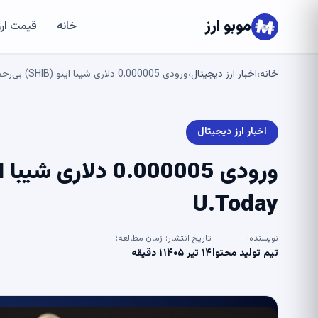
موبو ارز
خانه
قیمت ارز
خانه
اخبار ارز دیجیتال
ورودی 0.000005 دلاری شیبا اینو (SHIB) بی‌رحمانه رد شد – U.Today
›
›
اخبار ارز دیجیتال
U.Today
نویسنده:
تاریخ انتشار:
زمان مطالعه:
تیم تولید محتوا
۱۴ تیر ۱۴۰۵
۱ دقیقه