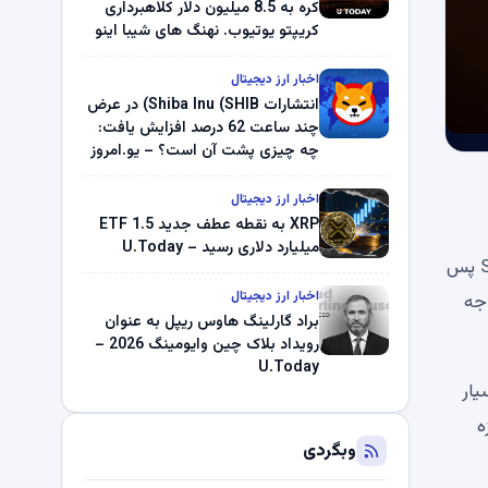
کره به 8.5 میلیون دلار کلاهبرداری
کریپتو یوتیوب. نهنگ های شیبا اینو
(SHIB) به دلیل خرابی پمپ قیمت
ناپدید می شوند. بلک راک 89.83
اخبار ارز دیجیتال
میلیون دلار U-Turn در بیت کوین را
انتشارات Shiba Inu (SHIB) در عرض
ثبت کرد – گزارش کریپتو صبح –
چند ساعت 62 درصد افزایش یافت:
U.Today
چه چیزی پشت آن است؟ – یو.امروز
اخبار ارز دیجیتال
XRP به نقطه عطف جدید ETF 1.5
میلیارد دلاری رسید – U.Today
شیبا اینو بار دیگر نتوانست سطح قیمت روانی مهمی را بدست آورد و سکه میم به شدت نزدیک به 0.000005 دلار رد شد. SHIB پس
اخبار ارز دیجیتال
اجه
براد گارلینگ هاوس ریپل به عنوان
رویداد بلاک چین وایومینگ 2026 –
U.Today
20 روزه همچنان بسیار
ت، در حالی که متحرک نمایی 50 روزه
وبگردی