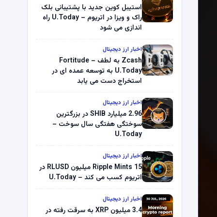
استیبل کوین جدید با پشتیبانی بلک
راک و ویزا در اتریوم – U.Today راه
اندازی می شود
اخبار ارز دیجیتال
Zcash به لطف Fortitude –
U.Today به توسعه عمده ای در
استخراج دست می یابد
اخبار ارز دیجیتال
2.96 میلیارد SHIB در بزرگترین
سوختگی هفتگی سال سوخت –
U.Today
اخبار ارز دیجیتال
Ripple Mints 15 میلیون RLUSD در
اتریوم کسب می کند – U.Today
اخبار ارز دیجیتال
3.4 میلیون XRP به سرقت رفته در