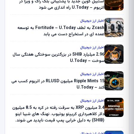
استیبل کوین جدید با پشتیبانی بلک راک و ویزا در
اتریوم – U.Today راه اندازی می شود
اخبار ارز دیجیتال
Zcash به لطف Fortitude – U.Today به توسعه
عمده ای در استخراج دست می یابد
اخبار ارز دیجیتال
2.96 میلیارد SHIB در بزرگترین سوختگی هفتگی سال
سوخت – U.Today
اخبار ارز دیجیتال
Ripple Mints 15 میلیون RLUSD در اتریوم کسب می
کند – U.Today
اخبار ارز دیجیتال
3.4 میلیون XRP به سرقت رفته در کره به 8.5 میلیون
دلار کلاهبرداری کریپتو یوتیوب. نهنگ های شیبا اینو
(SHIB) به دلیل خرابی پمپ قیمت ناپدید می شوند.
بلک راک 89.83 میلیون دلار U-Turn در بیت کوین را
ثبت کرد – گزارش کریپتو صبح – U.Today
اخبار ارز دیجیتال