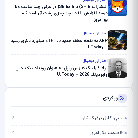
انتشارات Shiba Inu (SHIB) در عرض چند ساعت 62
درصد افزایش یافت: چه چیزی پشت آن است؟ –
یو.امروز
اخبار ارز دیجیتال
XRP به نقطه عطف جدید ETF 1.5 میلیارد دلاری رسید
– U.Today
اخبار ارز دیجیتال
براد گارلینگ هاوس ریپل به عنوان رویداد بلاک چین
وایومینگ 2026 – U.Today
وبگردی
سیم و کابل برق کوشان
↗
💵 قیمت دلار امروز
↗