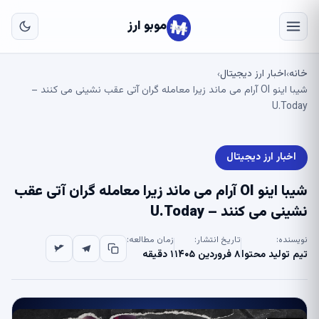
به
مح
موبو ارز
اص
خانه
اخبار ارز دیجیتال
›
›
شیبا اینو OI آرام می ماند زیرا معامله گران آتی عقب نشینی می کنند –
U.Today
اخبار ارز دیجیتال
شیبا اینو OI آرام می ماند زیرا معامله گران آتی عقب
نشینی می کنند – U.Today
نویسنده:
تاریخ انتشار:
زمان مطالعه:
تیم تولید محتوا
۸ فروردین ۱۴۰۵
۱ دقیقه