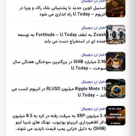
اخبار ارز دیجیتال
استیبل کوین جدید با پشتیبانی بلک راک و ویزا در
اتریوم – U.Today راه اندازی می شود
اخبار ارز دیجیتال
Zcash به لطف Fortitude – U.Today به توسعه
عمده ای در استخراج دست می یابد
اخبار ارز دیجیتال
2.96 میلیارد SHIB در بزرگترین سوختگی هفتگی سال
سوخت – U.Today
اخبار ارز دیجیتال
Ripple Mints 15 میلیون RLUSD در اتریوم کسب می
کند – U.Today
اخبار ارز دیجیتال
3.4 میلیون XRP به سرقت رفته در کره به 8.5 میلیون
دلار کلاهبرداری کریپتو یوتیوب. نهنگ های شیبا اینو
(SHIB) به دلیل خرابی پمپ قیمت ناپدید می شوند.
بلک راک 89.83 میلیون دلار U-Turn در بیت کوین را