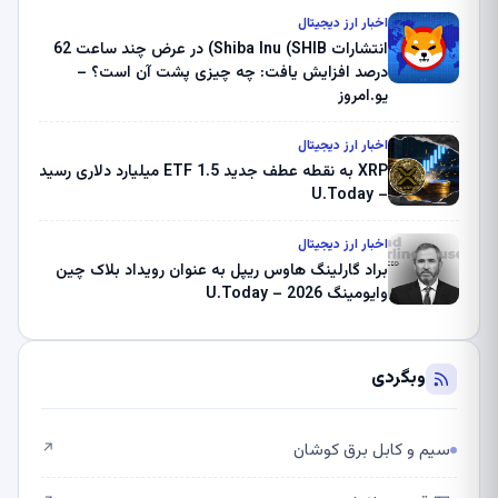
ثبت کرد – گزارش کریپتو صبح – U.Today
اخبار ارز دیجیتال
انتشارات Shiba Inu (SHIB) در عرض چند ساعت 62
درصد افزایش یافت: چه چیزی پشت آن است؟ –
یو.امروز
اخبار ارز دیجیتال
XRP به نقطه عطف جدید ETF 1.5 میلیارد دلاری رسید
– U.Today
اخبار ارز دیجیتال
براد گارلینگ هاوس ریپل به عنوان رویداد بلاک چین
وایومینگ 2026 – U.Today
وبگردی
سیم و کابل برق کوشان
↗