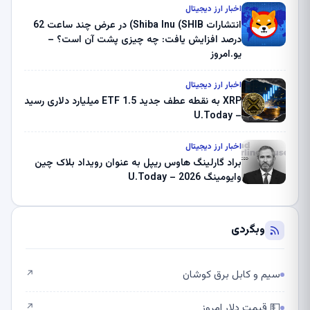
ثبت کرد – گزارش کریپتو صبح – U.Today
اخبار ارز دیجیتال
انتشارات Shiba Inu (SHIB) در عرض چند ساعت 62
درصد افزایش یافت: چه چیزی پشت آن است؟ –
یو.امروز
اخبار ارز دیجیتال
XRP به نقطه عطف جدید ETF 1.5 میلیارد دلاری رسید
– U.Today
اخبار ارز دیجیتال
براد گارلینگ هاوس ریپل به عنوان رویداد بلاک چین
وایومینگ 2026 – U.Today
وبگردی
سیم و کابل برق کوشان
↗
💵 قیمت دلار امروز
↗