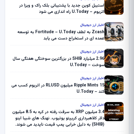
استیبل کوین جدید با پشتیبانی بلک راک و ویزا در
اتریوم – U.Today راه اندازی می شود
اخبار ارز دیجیتال
Zcash به لطف Fortitude – U.Today به توسعه
عمده ای در استخراج دست می یابد
اخبار ارز دیجیتال
2.96 میلیارد SHIB در بزرگترین سوختگی هفتگی سال
سوخت – U.Today
اخبار ارز دیجیتال
Ripple Mints 15 میلیون RLUSD در اتریوم کسب می
کند – U.Today
اخبار ارز دیجیتال
3.4 میلیون XRP به سرقت رفته در کره به 8.5 میلیون
دلار کلاهبرداری کریپتو یوتیوب. نهنگ های شیبا اینو
(SHIB) به دلیل خرابی پمپ قیمت ناپدید می شوند.
بلک راک 89.83 میلیون دلار U-Turn در بیت کوین را