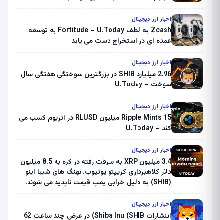
اخبار ارز دیجیتال
Zcash به لطف Fortitude – U.Today به توسعه
عمده ای در استخراج دست می یابد
اخبار ارز دیجیتال
2.96 میلیارد SHIB در بزرگترین سوختگی هفتگی سال
سوخت – U.Today
اخبار ارز دیجیتال
Ripple Mints 15 میلیون RLUSD در اتریوم کسب می
کند – U.Today
اخبار ارز دیجیتال
3.4 میلیون XRP به سرقت رفته در کره به 8.5 میلیون
دلار کلاهبرداری کریپتو یوتیوب. نهنگ های شیبا اینو
(SHIB) به دلیل خرابی پمپ قیمت ناپدید می شوند.
بلک راک 89.83 میلیون دلار U-Turn در بیت کوین را
ثبت کرد – گزارش کریپتو صبح – U.Today
اخبار ارز دیجیتال
انتشارات Shiba Inu (SHIB) در عرض چند ساعت 62