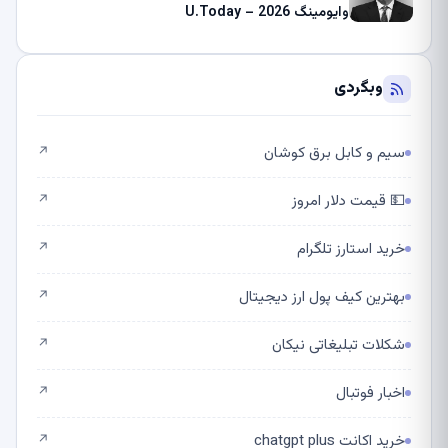
وایومینگ 2026 – U.Today
وبگردی
سیم و کابل برق کوشان
↗
💵 قیمت دلار امروز
↗
خرید استارز تلگرام
↗
بهترین کیف پول ارز دیجیتال
↗
شکلات تبلیغاتی نیکان
↗
اخبار فوتبال
↗
خرید اکانت chatgpt plus
↗