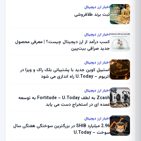
اخبار ارز دیجیتال
ثبت برند طلافروشی
اخبار ارز دیجیتال
کسب درآمد از ارز دیجیتال چیست؟ | معرفی محصول
جدید صرافی بیت‌پین
اخبار ارز دیجیتال
استیبل کوین جدید با پشتیبانی بلک راک و ویزا در
اتریوم – U.Today راه اندازی می شود
اخبار ارز دیجیتال
Zcash به لطف Fortitude – U.Today به توسعه
عمده ای در استخراج دست می یابد
اخبار ارز دیجیتال
2.96 میلیارد SHIB در بزرگترین سوختگی هفتگی سال
سوخت – U.Today