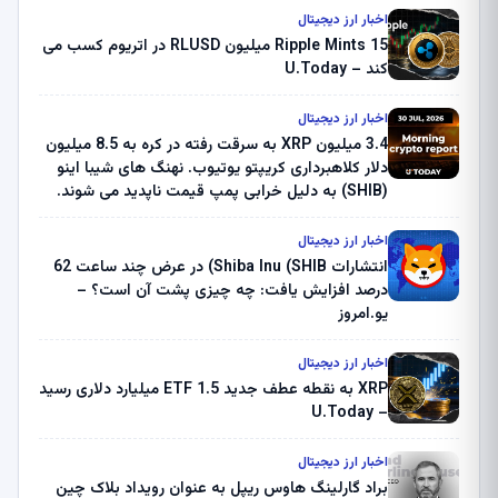
اخبار ارز دیجیتال
Ripple Mints 15 میلیون RLUSD در اتریوم کسب می
کند – U.Today
اخبار ارز دیجیتال
3.4 میلیون XRP به سرقت رفته در کره به 8.5 میلیون
دلار کلاهبرداری کریپتو یوتیوب. نهنگ های شیبا اینو
(SHIB) به دلیل خرابی پمپ قیمت ناپدید می شوند.
بلک راک 89.83 میلیون دلار U-Turn در بیت کوین را
ثبت کرد – گزارش کریپتو صبح – U.Today
اخبار ارز دیجیتال
انتشارات Shiba Inu (SHIB) در عرض چند ساعت 62
درصد افزایش یافت: چه چیزی پشت آن است؟ –
یو.امروز
اخبار ارز دیجیتال
XRP به نقطه عطف جدید ETF 1.5 میلیارد دلاری رسید
– U.Today
اخبار ارز دیجیتال
براد گارلینگ هاوس ریپل به عنوان رویداد بلاک چین