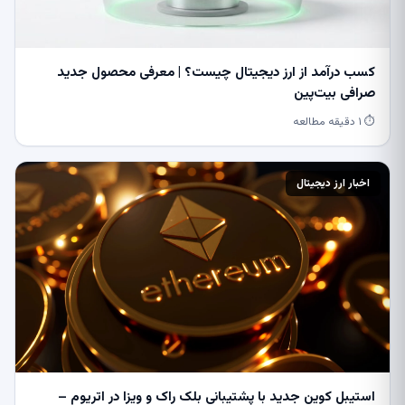
کسب درآمد از ارز دیجیتال چیست؟ | معرفی محصول جدید
صرافی بیت‌پین
⏱ ۱ دقیقه مطالعه
اخبار ارز دیجیتال
استیبل کوین جدید با پشتیبانی بلک راک و ویزا در اتریوم –