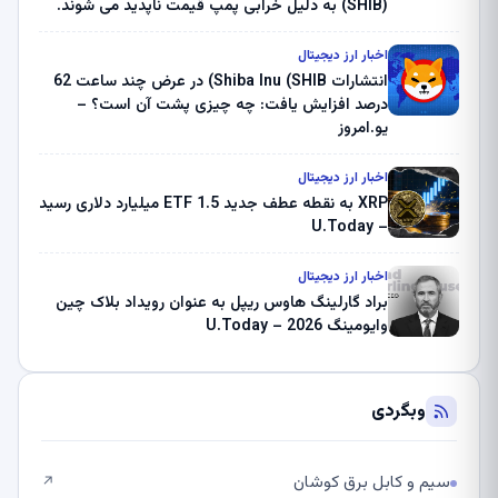
(SHIB) به دلیل خرابی پمپ قیمت ناپدید می شوند.
بلک راک 89.83 میلیون دلار U-Turn در بیت کوین را
ثبت کرد – گزارش کریپتو صبح – U.Today
اخبار ارز دیجیتال
انتشارات Shiba Inu (SHIB) در عرض چند ساعت 62
درصد افزایش یافت: چه چیزی پشت آن است؟ –
یو.امروز
اخبار ارز دیجیتال
XRP به نقطه عطف جدید ETF 1.5 میلیارد دلاری رسید
– U.Today
اخبار ارز دیجیتال
براد گارلینگ هاوس ریپل به عنوان رویداد بلاک چین
وایومینگ 2026 – U.Today
وبگردی
سیم و کابل برق کوشان
↗