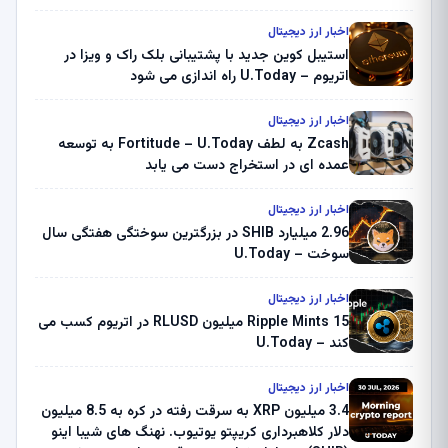
اخبار ارز دیجیتال
استیبل کوین جدید با پشتیبانی بلک راک و ویزا در
اتریوم – U.Today راه اندازی می شود
اخبار ارز دیجیتال
Zcash به لطف Fortitude – U.Today به توسعه
عمده ای در استخراج دست می یابد
اخبار ارز دیجیتال
2.96 میلیارد SHIB در بزرگترین سوختگی هفتگی سال
سوخت – U.Today
اخبار ارز دیجیتال
Ripple Mints 15 میلیون RLUSD در اتریوم کسب می
کند – U.Today
اخبار ارز دیجیتال
3.4 میلیون XRP به سرقت رفته در کره به 8.5 میلیون
دلار کلاهبرداری کریپتو یوتیوب. نهنگ های شیبا اینو