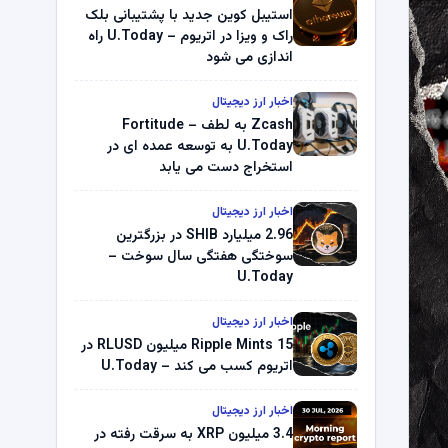
استیبل کوین جدید با پشتیبانی بلک
راک و ویزا در اتریوم – U.Today راه
اندازی می شود
اخبار ارز دیجیتال
Zcash به لطف Fortitude –
U.Today به توسعه عمده ای در
استخراج دست می یابد
اخبار ارز دیجیتال
2.96 میلیارد SHIB در بزرگترین
سوختگی هفتگی سال سوخت –
U.Today
اخبار ارز دیجیتال
Ripple Mints 15 میلیون RLUSD در
اتریوم کسب می کند – U.Today
اخبار ارز دیجیتال
3.4 میلیون XRP به سرقت رفته در