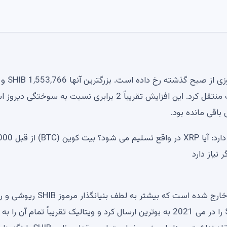
وب سایت Shibburn نشان می دهد که چهار مورد آتش سوزی از صبح گذشته رخ داده است. بزرگترین آنها 1,553,766 SHIB و
1,422,952 SHIB memecoin را به کیف پول های بن بست منتقل کرد. این افزایش تقریباً 2 برابری نسبت به سوخت
گلدمن ساکس 152 میلیون دلار در بررسی بازار کریپتو XRP دارد:
تاکنون در مجموع 410,754,336,997,578 SHIB از گردش خارج شده است که بیشتر به لطف بنیان
اتریوم ویتالیک بوترین است. اولی نیمی از عرضه اولیه SHIB را در می 2021 به بوترین ارسال کرد و ویتالیک تقریباً تمام آن ر