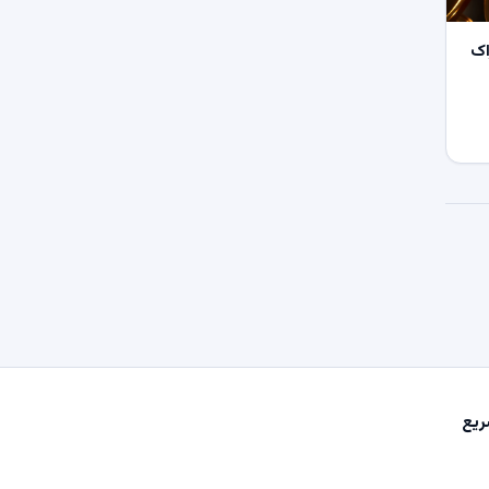
اک
یع