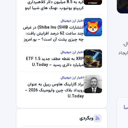
کره به 8.5 میلیون دلار کلاهبرداری
کریپتو یوتیوب. نهنگ های شیبا اینو
(SHIB) به دلیل خرابی پمپ قیمت
ناپدید می شوند. بلک راک 89.83
اخبار ارز دیجیتال
میلیون دلار U-Turn در بیت کوین را
انتشارات Shiba Inu (SHIB) در عرض
ثبت کرد – گزارش کریپتو صبح –
چند ساعت 62 درصد افزایش یافت:
U.Today
چه چیزی پشت آن است؟ – یو.امروز
است. با این حال،
این برای ایجاد
اخبار ارز دیجیتال
XRP به نقطه عطف جدید ETF 1.5
میلیارد دلاری رسید – U.Today
اخبار ارز دیجیتال
براد گارلینگ هاوس ریپل به عنوان
رویداد بلاک چین وایومینگ 2026 –
U.Today
ی]
وبگردی