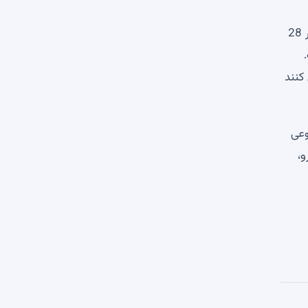
SHIB مطابق با روندهای فعلی در بازار ارزهای دیجیتال و به دنبال بیت کوین پیشرو حرکت می کند. سطح روانی 90000 دلار را در 28
صد است.
کنند
مصنوعی
و،