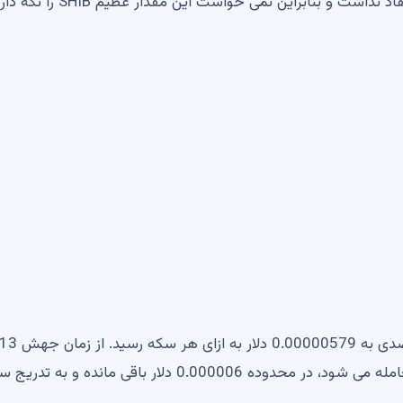
کیف پول غیرقابل مصرف فرستاد زیرا به پتانسیل SHIB اعتقاد نداشت و بنابراین نمی
در روز گذشته، ارز دیجیتال پیشرو SHIB با کاهش 4.57 درصدی به 0.00000579 دلار به ازای هر سکه رسید. از زمان ج
درصدی جمعه هفته گذشته، شیبا اینو به صورت جانبی معامله می شود، در محدوده 0.000006 دلار باقی مانده 