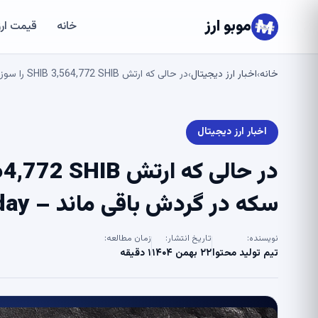
موبو ارز
خانه
قیمت ارز
خانه
اخبار ارز دیجیتال
در حالی که ارتش SHIB 3,564,772 SHIB را سوزاند، نیم کوادریلیون سکه در گردش باقی ماند – U.Today
›
›
اخبار ارز دیجیتال
سکه در گردش باقی ماند – U.Today
نویسنده:
تاریخ انتشار:
زمان مطالعه:
تیم تولید محتوا
۲۲ بهمن ۱۴۰۴
۱ دقیقه