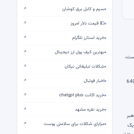
سیم و کابل برق کوشان
↗
💵 قیمت دلار امروز
↗
خرید استارز تلگرام
↗
بهترین کیف پول ارز دیجیتال
↗
گی دیروز است،
شکلات تبلیغاتی نیکان
↗
اخبار فوتبال
 آیا XRP در واقع تسلیم می شود؟ بیت کوین (BTC) از قبل 64000
↗
خرید اکانت chatgpt plus
↗
خرید نقره مشهد
↗
گذار مرموز SHIB ریوشی و رهبر
مزایای شکلات برای سلامتی پوست
↗
ا به یک