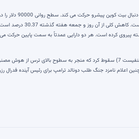
ژانویه از دست داد و از آن زمان تا کنون رو به کاهش بوده است. کاهش کلی از آن روز و جمعه هفته گذشته 30.37 در
ذشته پیروی کرده است. هر دو دارایی عمدتاً به سمت پایین حرکت می 
بیت کوین در پرتو گزارش های ضعیف غول های فناوری (مگنفیست 7) سقوط کرد که منجر به سطوح بالای ترس از هوش 
صدی نقره و طلا و همچنین اعلام نامزد جنگ طلب دونالد ترامپ برای رئیس آینده فدرال رزر