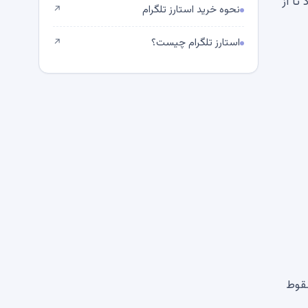
 خواست این مقدار عظیم SHIB را نگه دارد تا از
نحوه خرید استارز تلگرام
↗
استارز تلگرام چیست؟
↗
هش 13
و به تدریج سقوط