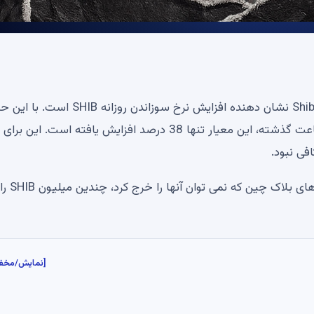
داده های گزارش شده توسط ردیاب کیف پول محبوب Shibburn نشان دهنده افزایش نرخ سوزاندن روزانه SHIB 
این ممکن است کاملا ناامید کننده به نظر برسد. طی 24 ساعت گذشته، این معیار تنها 38 درصد افزایش یافته است. 
با این حال، مقدار میم کوین های منتقل شده به کیف پول های بلاک چین که نمی توان آنها را خرج کرد، چندین میلیون SHIB را
[نمایش/مخف