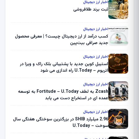
اخبار ارز دیجیتال
ثبت برند طلافروشی
اخبار ارز دیجیتال
کسب درآمد از ارز دیجیتال چیست؟ | معرفی محصول
جدید صرافی بیت‌پین
اخبار ارز دیجیتال
استیبل کوین جدید با پشتیبانی بلک راک و ویزا در
اتریوم – U.Today راه اندازی می شود
اخبار ارز دیجیتال
Zcash به لطف Fortitude – U.Today به توسعه
عمده ای در استخراج دست می یابد
اخبار ارز دیجیتال
2.96 میلیارد SHIB در بزرگترین سوختگی هفتگی سال
سوخت – U.Today