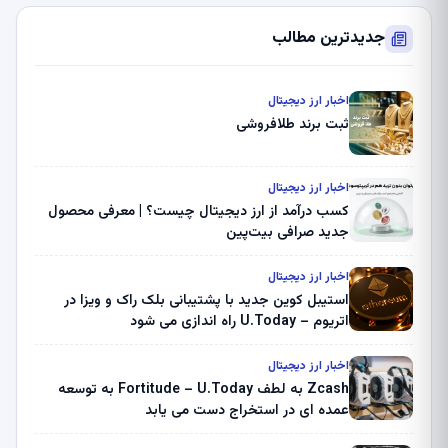
جدیدترین مطالب
اخبار ارز دیجیتال
ثبت برند طلافروشی
اخبار ارز دیجیتال
کسب درآمد از ارز دیجیتال چیست؟ | معرفی محصول
جدید صرافی بیت‌پین
اخبار ارز دیجیتال
استیبل کوین جدید با پشتیبانی بلک راک و ویزا در
اتریوم – U.Today راه اندازی می شود
اخبار ارز دیجیتال
Zcash به لطف Fortitude – U.Today به توسعه
عمده ای در استخراج دست می یابد