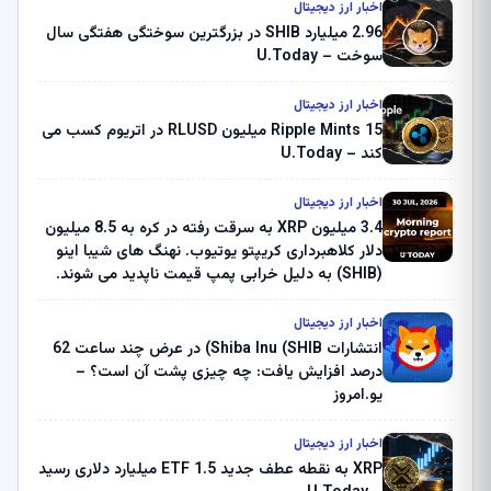
اخبار ارز دیجیتال
2.96 میلیارد SHIB در بزرگترین سوختگی هفتگی سال
سوخت – U.Today
اخبار ارز دیجیتال
Ripple Mints 15 میلیون RLUSD در اتریوم کسب می
کند – U.Today
اخبار ارز دیجیتال
3.4 میلیون XRP به سرقت رفته در کره به 8.5 میلیون
دلار کلاهبرداری کریپتو یوتیوب. نهنگ های شیبا اینو
(SHIB) به دلیل خرابی پمپ قیمت ناپدید می شوند.
بلک راک 89.83 میلیون دلار U-Turn در بیت کوین را
ثبت کرد – گزارش کریپتو صبح – U.Today
اخبار ارز دیجیتال
انتشارات Shiba Inu (SHIB) در عرض چند ساعت 62
درصد افزایش یافت: چه چیزی پشت آن است؟ –
یو.امروز
اخبار ارز دیجیتال
XRP به نقطه عطف جدید ETF 1.5 میلیارد دلاری رسید