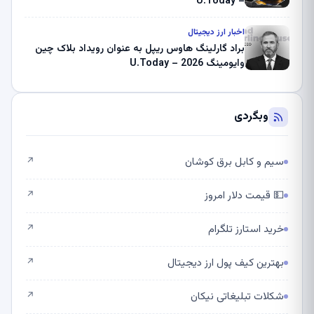
– U.Today
اخبار ارز دیجیتال
براد گارلینگ هاوس ریپل به عنوان رویداد بلاک چین
وایومینگ 2026 – U.Today
وبگردی
سیم و کابل برق کوشان
↗
💵 قیمت دلار امروز
↗
خرید استارز تلگرام
↗
بهترین کیف پول ارز دیجیتال
↗
شکلات تبلیغاتی نیکان
↗