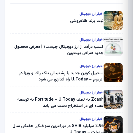
اخبار ارز دیجیتال
ثبت برند طلافروشی
اخبار ارز دیجیتال
کسب درآمد از ارز دیجیتال چیست؟ | معرفی محصول
جدید صرافی بیت‌پین
اخبار ارز دیجیتال
استیبل کوین جدید با پشتیبانی بلک راک و ویزا در
اتریوم – U.Today راه اندازی می شود
اخبار ارز دیجیتال
Zcash به لطف Fortitude – U.Today به توسعه
عمده ای در استخراج دست می یابد
اخبار ارز دیجیتال
2.96 میلیارد SHIB در بزرگترین سوختگی هفتگی سال
سوخت – U.Today