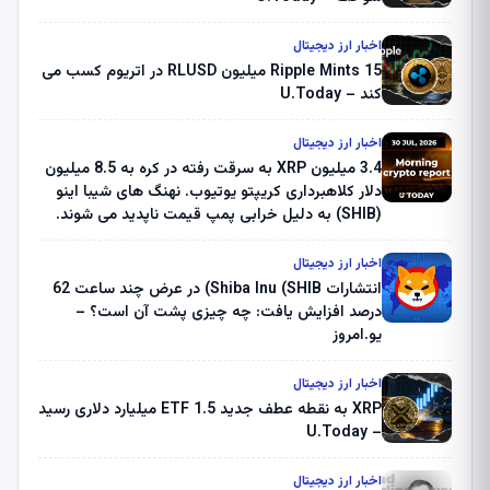
اخبار ارز دیجیتال
Ripple Mints 15 میلیون RLUSD در اتریوم کسب می
کند – U.Today
اخبار ارز دیجیتال
3.4 میلیون XRP به سرقت رفته در کره به 8.5 میلیون
دلار کلاهبرداری کریپتو یوتیوب. نهنگ های شیبا اینو
(SHIB) به دلیل خرابی پمپ قیمت ناپدید می شوند.
بلک راک 89.83 میلیون دلار U-Turn در بیت کوین را
ثبت کرد – گزارش کریپتو صبح – U.Today
اخبار ارز دیجیتال
انتشارات Shiba Inu (SHIB) در عرض چند ساعت 62
درصد افزایش یافت: چه چیزی پشت آن است؟ –
یو.امروز
اخبار ارز دیجیتال
XRP به نقطه عطف جدید ETF 1.5 میلیارد دلاری رسید
– U.Today
اخبار ارز دیجیتال