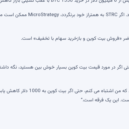
در حال حاضر عدم اعتماد مشخصی به ابزار بدهی وجود دارد. اگر STRC به همتراز خود برنگردد، 
ضر «فروش بیت کوین و بازخرید سهام با تخفیف» است.
ی اگر در مورد قیمت بیت کوین بسیار خوش بین هستید، نگه داشت
او گفت: “تقریبا 60٪ از کاربران بیت کوین هنوز فکر می کنند که من اشتباه می کنم، حتی اگر بیت کوین به 