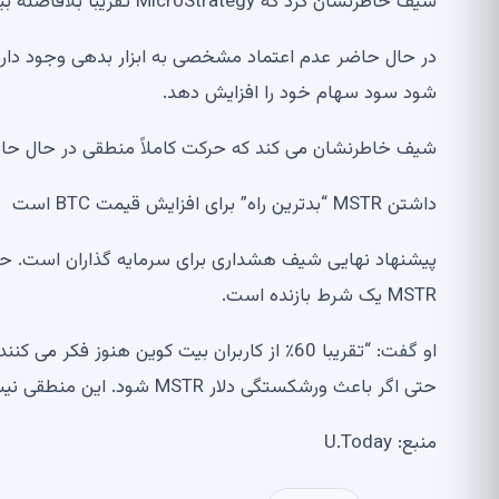
شیف خاطرنشان کرد که MicroStrategy تقریباً بلافاصله بیش از 6 میلیون دلار در خرید 1550 BTC با عقب نشینی بازار کاهش داد.
شود سود سهام خود را افزایش دهد.
شیف خاطرنشان می کند که حرکت کاملاً منطقی در حال حا
داشتن MSTR “بدترین راه” برای افزایش قیمت BTC است
پیشنهاد نهایی شیف هشداری برای سرمایه گذاران است. حت
MSTR یک شرط بازنده است.
حتی اگر باعث ورشکستگی دلار MSTR شود. این منطقی نیست. این یک فرقه است.”
منبع: U.Today