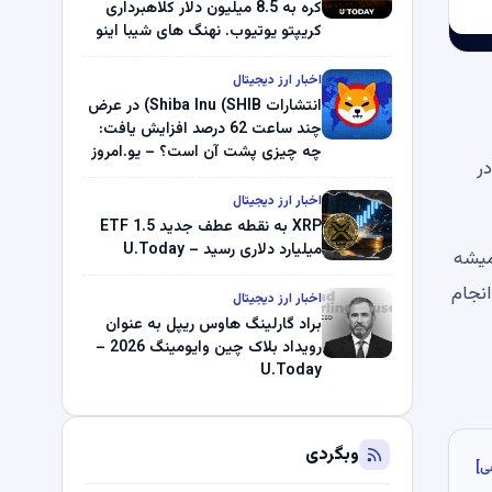
کره به 8.5 میلیون دلار کلاهبرداری
کریپتو یوتیوب. نهنگ های شیبا اینو
(SHIB) به دلیل خرابی پمپ قیمت
ناپدید می شوند. بلک راک 89.83
اخبار ارز دیجیتال
میلیون دلار U-Turn در بیت کوین را
انتشارات Shiba Inu (SHIB) در عرض
ثبت کرد – گزارش کریپتو صبح –
چند ساعت 62 درصد افزایش یافت:
U.Today
چه چیزی پشت آن است؟ – یو.امروز
ر
اخبار ارز دیجیتال
XRP به نقطه عطف جدید ETF 1.5
میلیارد دلاری رسید – U.Today
 MSTR دلار برای خرید بیت کوین به این واقعیت اشاره می کنند که MSTR همیشه
نجام
اخبار ارز دیجیتال
براد گارلینگ هاوس ریپل به عنوان
رویداد بلاک چین وایومینگ 2026 –
U.Today
وبگردی
ی]