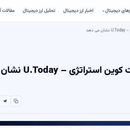
های دیجیتال
اخبار ارز دیجیتال
تحلیل ارز دیجیتال
مقالات 
دهد
شیف ریاضیات بد را در طرح بیت کوین استراتژی – U.Today نشان