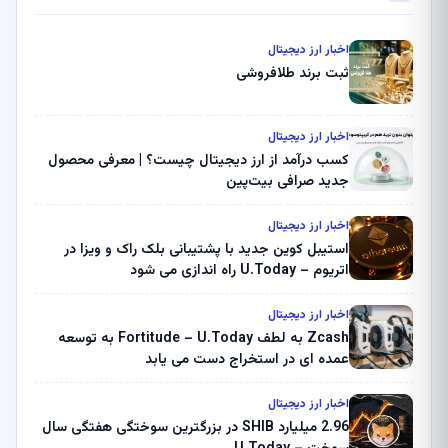
اخبار ارز دیجیتال
ثبت برند طلافروشی
اخبار ارز دیجیتال
کسب درآمد از ارز دیجیتال چیست؟ | معرفی محصول
جدید صرافی بیت‌پین
اخبار ارز دیجیتال
استیبل کوین جدید با پشتیبانی بلک راک و ویزا در
اتریوم – U.Today راه اندازی می شود
اخبار ارز دیجیتال
Zcash به لطف Fortitude – U.Today به توسعه
عمده ای در استخراج دست می یابد
اخبار ارز دیجیتال
2.96 میلیارد SHIB در بزرگترین سوختگی هفتگی سال