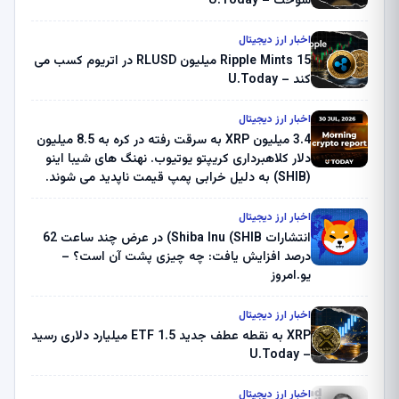
سوخت – U.Today
اخبار ارز دیجیتال
Ripple Mints 15 میلیون RLUSD در اتریوم کسب می
کند – U.Today
اخبار ارز دیجیتال
3.4 میلیون XRP به سرقت رفته در کره به 8.5 میلیون
دلار کلاهبرداری کریپتو یوتیوب. نهنگ های شیبا اینو
(SHIB) به دلیل خرابی پمپ قیمت ناپدید می شوند.
بلک راک 89.83 میلیون دلار U-Turn در بیت کوین را
ثبت کرد – گزارش کریپتو صبح – U.Today
اخبار ارز دیجیتال
انتشارات Shiba Inu (SHIB) در عرض چند ساعت 62
درصد افزایش یافت: چه چیزی پشت آن است؟ –
یو.امروز
اخبار ارز دیجیتال
XRP به نقطه عطف جدید ETF 1.5 میلیارد دلاری رسید
– U.Today
اخبار ارز دیجیتال