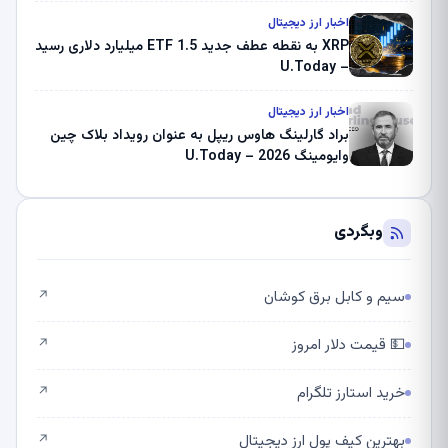
اخبار ارز دیجیتال
XRP به نقطه عطف جدید ETF 1.5 میلیارد دلاری رسید
– U.Today
اخبار ارز دیجیتال
براد گارلینگ هاوس ریپل به عنوان رویداد بلاک چین
وایومینگ 2026 – U.Today
وبگردی
سیم و کابل برق کوشان
↗
💵 قیمت دلار امروز
↗
خرید استارز تلگرام
↗
بهترین کیف پول ارز دیجیتال
↗