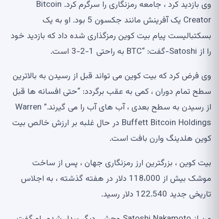
وی بازدید کرد ، جامعه رمزنگاری را سرگرم کرد. Bitcoin
Creator یک آفرینش مانند جکسون 5 بود. او به یک
بسکتبالیست پیام بیت کوین رمزگذاری شده داد که بازدید خود
را از Satoshi-گفت: “BTC به راحتی 1-2-3 است.
وی فرض کرد که بیت کوین می تواند قبل از رسیدن به بالاترین
سطح تمام دوران ، کمی به عقب برگردد: “حتی افسانه ها قبل
از رسیدن به سطح بعدی ، آب های آب را می گیرند.” Warren
Buffett Bitcoin Holdings در حال غلبه بر ارزش خالص بیت
کوین هلدینگ وارن بافت است.
بیت کوین ، بزرگترین ارز رمزنگاری جهان ، پس از ساخت
موشک بیش از 118،000 دلار در هفته گذشته ، به اجلاس
تاریخی جدید 122.540 دلار رسید.
من از Satoshi Nakamoto وحشی دیگر بیدار شدم. او گفت