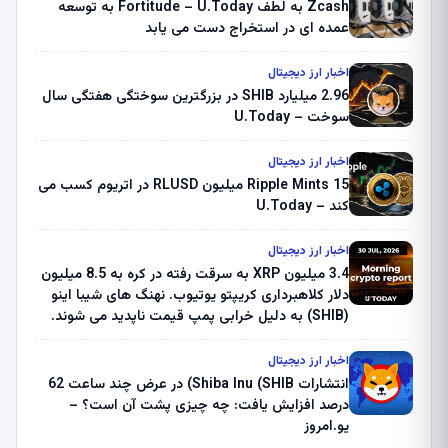
Zcash به لطف Fortitude – U.Today به توسعه
عمده ای در استخراج دست می یابد
اخبار ارز دیجیتال
2.96 میلیارد SHIB در بزرگترین سوختگی هفتگی سال
سوخت – U.Today
اخبار ارز دیجیتال
Ripple Mints 15 میلیون RLUSD در اتریوم کسب می
کند – U.Today
اخبار ارز دیجیتال
3.4 میلیون XRP به سرقت رفته در کره به 8.5 میلیون
دلار کلاهبرداری کریپتو یوتیوب. نهنگ های شیبا اینو
(SHIB) به دلیل خرابی پمپ قیمت ناپدید می شوند.
بلک راک 89.83 میلیون دلار U-Turn در بیت کوین را
ثبت کرد – گزارش کریپتو صبح – U.Today
اخبار ارز دیجیتال
انتشارات Shiba Inu (SHIB) در عرض چند ساعت 62
درصد افزایش یافت: چه چیزی پشت آن است؟ –
یو.امروز