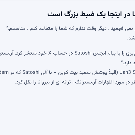
ر نمی فهمید ، دیگر وقت ندارم که شما را متقاعد کنم ، متاسفم.”
به طور خاص ، برایان آرمسترانگ ، مدیر کل Coinbase ، تصویری را با پیام انجمن Satoshi در حساب X خود منتش
دارد.”
صدای جیر جیر آرمسترانگ توسط مدیرعامل Jan3 Samson Mow (قبلاً پوشش سفید