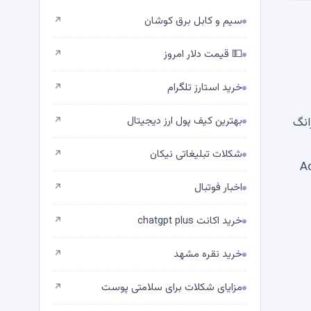
سیم و کابل برق کوشان
↗
💵 قیمت دلار امروز
↗
خرید استارز تلگرام
↗
بهترین کیف پول ارز دیجیتال
ر کرد. آرمسترانگ
↗
شکلات تبلیغاتی نیکان
↗
 بیت کوین – با آلی Satoshi که در Adam
اخبار فوتبال
↗
خرید اکانت chatgpt plus
↗
خرید نقره مشهد
↗
مزایای شکلات برای سلامتی پوست
↗