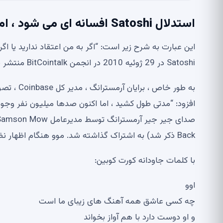
استدلال Satoshi افسانه ای می شود ، اما در اینجا یک ضبط بزرگ است
این عبارت به شرح زیر است: “اگر به من اعتقاد ندارید یا اگ
Satoshi در 29 ژوئیه 2010 در انجمن BitCointalk منتشر شد.
افزود: “مدتی طول کشید ، اما اکنون صدها میلیون نفر وجود 
Back ذکر شد) به اشتراک گذاشته شد. موو هنگام اظهار نظر در مورد اظهارات آرمسترانگ ، ترانه ای از نیروانا را نقل کرد.
با کلمات جاودانه کورت کوبین:
اوو
چه کسی عاشق همه آهنگ های زیبای ما است
و او دوست دارد با هم آواز بخواند