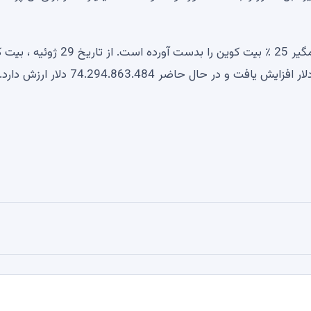
علاوه بر این ، در سال 2025 ، این شرکت از سال بازده چشمگیر 25 ٪ بیت کوین را بدست آورده اس