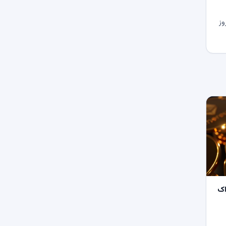
وز
اک