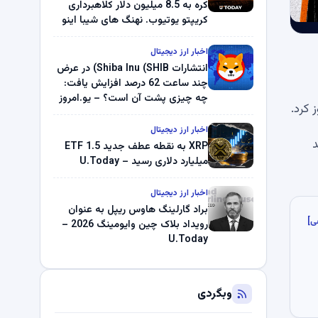
کره به 8.5 میلیون دلار کلاهبرداری
کریپتو یوتیوب. نهنگ های شیبا اینو
(SHIB) به دلیل خرابی پمپ قیمت
ناپدید می شوند. بلک راک 89.83
اخبار ارز دیجیتال
میلیون دلار U-Turn در بیت کوین را
انتشارات Shiba Inu (SHIB) در عرض
ثبت کرد – گزارش کریپتو صبح –
چند ساعت 62 درصد افزایش یافت:
U.Today
چه چیزی پشت آن است؟ – یو.امروز
اخبار ارز دیجیتال
صید
XRP به نقطه عطف جدید ETF 1.5
میلیارد دلاری رسید – U.Today
اخبار ارز دیجیتال
براد گارلینگ هاوس ریپل به عنوان
ی]
رویداد بلاک چین وایومینگ 2026 –
U.Today
وبگردی