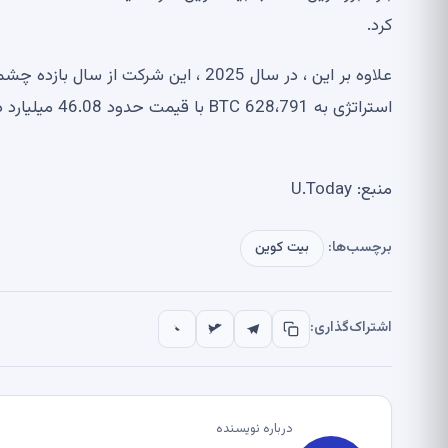
کرد.
استراتژی به 628،791 BTC با قیمت حدود 46.08 میلیارد دلار افزایش یافت و در حال حاضر 74.294.863.484 دلار ارزش دارد.
منبع: U.Today
برچسب‌ها:
بیت کوین
اشتراک‌گذاری:
درباره نویسنده