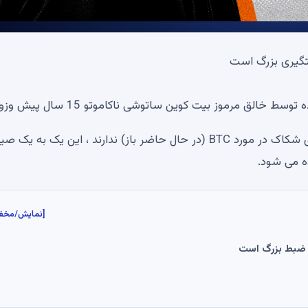
 مرموز بیت کوین ساتوشی ناکاموتو 15 سال پیش وزوز کرد.
تا کنون ، هنگامی که آنها احساس تمایلی به انجام کاری برای شکاک در مورد BTC (در حال حاضر باز) ندارند ، این یک به یک 
ه می شود.
[نمایش/مخف