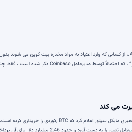
در آهنگ نیروانا ، به نقل از موو ، به نظر می رسد رئیس JAN3 از کسانی که وارد اعتیاد به مواد مخدره بیت کوین می شوند 
فلسفه اساسی ، انتقاد می کند ، احتمالاً “صدها میلیون نفر” ، که احتمالاً توسط مدیرعامل Coinbase ذکر شده است
یرت می کند
روز سه شنبه ، 29 ژوئیه ، شرکت خزانه داری بیت کوین به رهبری مایکل سیلور اعلام کرد که BTC رکوردی را خریداری
بار ، بزرگترین صاحب بیت کوین شرکت یک BTC 21.021 غیرقابل تصور را به دست آورد و حدود 2.46 میلیارد دلار برا