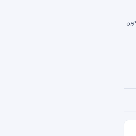
ت. از تاریخ 29 ژوئیه ، بیت کوین