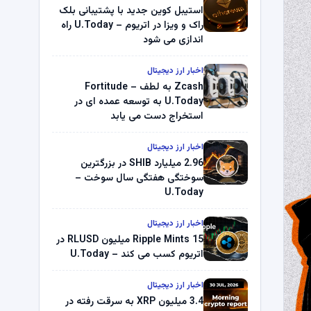
استیبل کوین جدید با پشتیبانی بلک
راک و ویزا در اتریوم – U.Today راه
اندازی می شود
اخبار ارز دیجیتال
Zcash به لطف Fortitude –
U.Today به توسعه عمده ای در
استخراج دست می یابد
اخبار ارز دیجیتال
2.96 میلیارد SHIB در بزرگترین
سوختگی هفتگی سال سوخت –
U.Today
اخبار ارز دیجیتال
Ripple Mints 15 میلیون RLUSD در
اتریوم کسب می کند – U.Today
اخبار ارز دیجیتال
3.4 میلیون XRP به سرقت رفته در