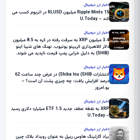
اخبار ارز دیجیتال
Ripple Mints 15 میلیون RLUSD در اتریوم کسب می
کند – U.Today
اخبار ارز دیجیتال
3.4 میلیون XRP به سرقت رفته در کره به 8.5 میلیون
دلار کلاهبرداری کریپتو یوتیوب. نهنگ های شیبا اینو
(SHIB) به دلیل خرابی پمپ قیمت ناپدید می شوند.
بلک راک 89.83 میلیون دلار U-Turn در بیت کوین را
ثبت کرد – گزارش کریپتو صبح – U.Today
اخبار ارز دیجیتال
انتشارات Shiba Inu (SHIB) در عرض چند ساعت 62
درصد افزایش یافت: چه چیزی پشت آن است؟ –
یو.امروز
اخبار ارز دیجیتال
XRP به نقطه عطف جدید ETF 1.5 میلیارد دلاری رسید
– U.Today
اخبار ارز دیجیتال
براد گارلینگ هاوس ریپل به عنوان رویداد بلاک چین