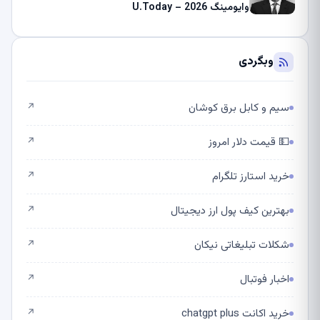
وایومینگ 2026 – U.Today
وبگردی
سیم و کابل برق کوشان
↗
💵 قیمت دلار امروز
↗
خرید استارز تلگرام
↗
بهترین کیف پول ارز دیجیتال
↗
شکلات تبلیغاتی نیکان
↗
اخبار فوتبال
↗
خرید اکانت chatgpt plus
↗