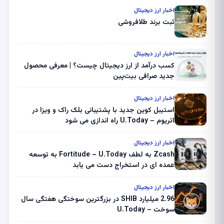
اخبار ارز دیجیتال
ثبت برند طلافروشی
اخبار ارز دیجیتال
کسب درآمد از ارز دیجیتال چیست؟ | معرفی محصول
جدید صرافی بیت‌پین
اخبار ارز دیجیتال
استیبل کوین جدید با پشتیبانی بلک راک و ویزا در
اتریوم – U.Today راه اندازی می شود
اخبار ارز دیجیتال
Zcash به لطف Fortitude – U.Today به توسعه
عمده ای در استخراج دست می یابد
اخبار ارز دیجیتال
2.96 میلیارد SHIB در بزرگترین سوختگی هفتگی سال
سوخت – U.Today