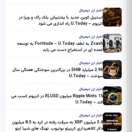
اخبار ارز دیجیتال
استیبل کوین جدید با پشتیبانی بلک راک و ویزا در
اتریوم – U.Today راه اندازی می شود
اخبار ارز دیجیتال
Zcash به لطف Fortitude – U.Today به توسعه
عمده ای در استخراج دست می یابد
اخبار ارز دیجیتال
2.96 میلیارد SHIB در بزرگترین سوختگی هفتگی سال
سوخت – U.Today
اخبار ارز دیجیتال
Ripple Mints 15 میلیون RLUSD در اتریوم کسب می
کند – U.Today
اخبار ارز دیجیتال
3.4 میلیون XRP به سرقت رفته در کره به 8.5 میلیون
دلار کلاهبرداری کریپتو یوتیوب. نهنگ های شیبا اینو