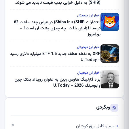
(SHIB) به دلیل خرابی پمپ قیمت ناپدید می شوند.
بلک راک 89.83 میلیون دلار U-Turn در بیت کوین را
ثبت کرد – گزارش کریپتو صبح – U.Today
اخبار ارز دیجیتال
انتشارات Shiba Inu (SHIB) در عرض چند ساعت 62
درصد افزایش یافت: چه چیزی پشت آن است؟ –
یو.امروز
اخبار ارز دیجیتال
XRP به نقطه عطف جدید ETF 1.5 میلیارد دلاری رسید
– U.Today
اخبار ارز دیجیتال
براد گارلینگ هاوس ریپل به عنوان رویداد بلاک چین
وایومینگ 2026 – U.Today
وبگردی
سیم و کابل برق کوشان
↗