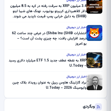
اخبار ارز دیجیتال
3.4 میلیون XRP به سرقت رفته در کره به 8.5 میلیون
دلار کلاهبرداری کریپتو یوتیوب. نهنگ های شیبا اینو
(SHIB) به دلیل خرابی پمپ قیمت ناپدید می شوند.
بلک راک 89.83 میلیون دلار U-Turn در بیت کوین را
ثبت کرد – گزارش کریپتو صبح – U.Today
اخبار ارز دیجیتال
انتشارات Shiba Inu (SHIB) در عرض چند ساعت 62
درصد افزایش یافت: چه چیزی پشت آن است؟ –
یو.امروز
اخبار ارز دیجیتال
XRP به نقطه عطف جدید ETF 1.5 میلیارد دلاری رسید
– U.Today
اخبار ارز دیجیتال
براد گارلینگ هاوس ریپل به عنوان رویداد بلاک چین
وایومینگ 2026 – U.Today
وبگردی