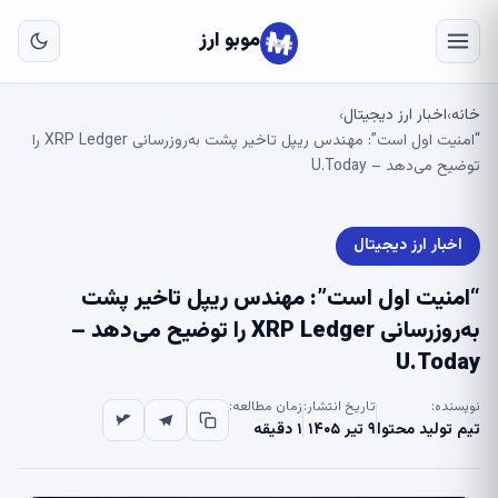
به
مح
موبو ارز
اص
خانه
اخبار ارز دیجیتال
›
›
“امنیت اول است”: مهندس ریپل تاخیر پشت به‌روزرسانی XRP Ledger را
توضیح می‌دهد – U.Today
اخبار ارز دیجیتال
“امنیت اول است”: مهندس ریپل تاخیر پشت
به‌روزرسانی XRP Ledger را توضیح می‌دهد –
U.Today
نویسنده:
تاریخ انتشار:
زمان مطالعه:
تیم تولید محتوا
۹ تیر ۱۴۰۵
۱ دقیقه