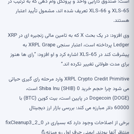
است: صندوق دارایی واحد و پروتکل وام دهی که به ترتیب در
XLS-65 و XLS-66 تعریف شده اند، مشمول تأیید اعتبار
هستند.
وی افزود: در یک بحث X که به تامین مالی زنجیره ای در XRP
Ledger پرداخته است، اعتبار سنجی XRPL Grape به
پیشرفت کند در XLS-65 اشاره کرد و او افزود: “رای ها هنوز
برای مدت طولانی تغییر نکرده اند.”
XRPL Crypto Credit Primitive وارد مرحله رای گیری حیاتی
می شود چرا حجم خرید Shiba Inu (SHIB) 0 است،
Dogecoin (DOGE) در پایین است، بیت کوین (BTC) با
60000 دلار مبارزه می کند: بررسی بازار ارز دیجیتال
برخی از اصلاحات وجود دارد که بسیاری در fixCleanup3_2_0
منتظر آنها بودند. ایمنی حرف اول رو میزنه💪