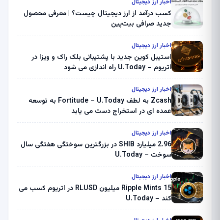
اخبار ارز دیجیتال
کسب درآمد از ارز دیجیتال چیست؟ | معرفی محصول
جدید صرافی بیت‌پین
اخبار ارز دیجیتال
استیبل کوین جدید با پشتیبانی بلک راک و ویزا در
اتریوم – U.Today راه اندازی می شود
اخبار ارز دیجیتال
Zcash به لطف Fortitude – U.Today به توسعه
عمده ای در استخراج دست می یابد
اخبار ارز دیجیتال
2.96 میلیارد SHIB در بزرگترین سوختگی هفتگی سال
سوخت – U.Today
اخبار ارز دیجیتال
Ripple Mints 15 میلیون RLUSD در اتریوم کسب می
کند – U.Today