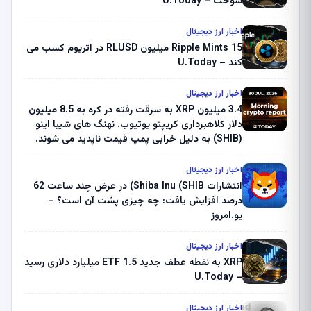
سوخت – U.Today
اخبار ارز دیجیتال
Ripple Mints 15 میلیون RLUSD در اتریوم کسب می
کند – U.Today
اخبار ارز دیجیتال
3.4 میلیون XRP به سرقت رفته در کره به 8.5 میلیون
دلار کلاهبرداری کریپتو یوتیوب. نهنگ های شیبا اینو
(SHIB) به دلیل خرابی پمپ قیمت ناپدید می شوند.
بلک راک 89.83 میلیون دلار U-Turn در بیت کوین را
ثبت کرد – گزارش کریپتو صبح – U.Today
اخبار ارز دیجیتال
انتشارات Shiba Inu (SHIB) در عرض چند ساعت 62
درصد افزایش یافت: چه چیزی پشت آن است؟ –
یو.امروز
اخبار ارز دیجیتال
XRP به نقطه عطف جدید ETF 1.5 میلیارد دلاری رسید
– U.Today
اخبار ارز دیجیتال