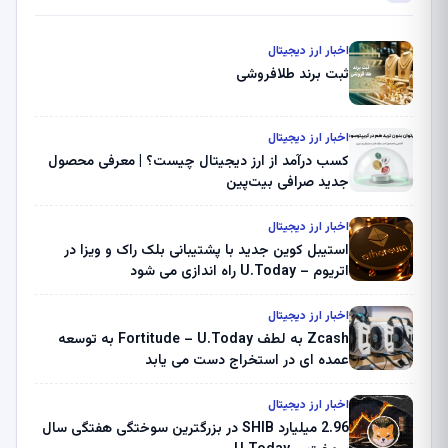
اخبار ارز دیجیتال
ثبت برند طلافروشی
اخبار ارز دیجیتال
کسب درآمد از ارز دیجیتال چیست؟ | معرفی محصول
جدید صرافی بیت‌پین
اخبار ارز دیجیتال
استیبل کوین جدید با پشتیبانی بلک راک و ویزا در
اتریوم – U.Today راه اندازی می شود
اخبار ارز دیجیتال
Zcash به لطف Fortitude – U.Today به توسعه
عمده ای در استخراج دست می یابد
اخبار ارز دیجیتال
2.96 میلیارد SHIB در بزرگترین سوختگی هفتگی سال