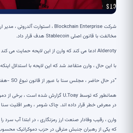
مخالفت با قانون اصلی Stablecoin هدف قرار داد.
Alderoty ادعا می کند که وارن از این لایحه حمایت می کند که “جنگ رمزنگاری” باید از کاربران StableCoin محافظت کند.
با این حال ، وارن متقاعد شد که این لایحه با استدلال اینک
“در حال حاضر ، مجلس سنا با عبور از قانون نبوغ SO -هفته آینده ، سبز سبز خواهد شد.” گفت
در معرض خطر قرار داده اند. چاک شومر ، رهبر اقلیت سنا ، به
که یکی از رهبران جنبش مترقی در حزب دموکراتیک محسوب م