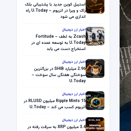
استیبل کوین جدید با پشتیبانی بلک
راک و ویزا در اتریوم – U.Today راه
اندازی می شود
اخبار ارز دیجیتال
Zcash به لطف Fortitude –
U.Today به توسعه عمده ای در
استخراج دست می یابد
اخبار ارز دیجیتال
2.96 میلیارد SHIB در بزرگترین
سوختگی هفتگی سال سوخت –
U.Today
اخبار ارز دیجیتال
Ripple Mints 15 میلیون RLUSD در
اتریوم کسب می کند – U.Today
اخبار ارز دیجیتال
3.4 میلیون XRP به سرقت رفته در