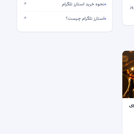
نحوه خرید استارز تلگرام
↗
وز
استارز تلگرام چیست؟
↗
اک