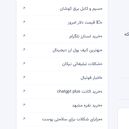
سیم و کابل برق کوشان
↗
💵 قیمت دلار امروز
↗
که
خرید استارز تلگرام
↗
بهترین کیف پول ارز دیجیتال
↗
شکلات تبلیغاتی نیکان
↗
اخبار فوتبال
↗
خرید اکانت chatgpt plus
↗
خرید نقره مشهد
↗
مزایای شکلات برای سلامتی پوست
↗