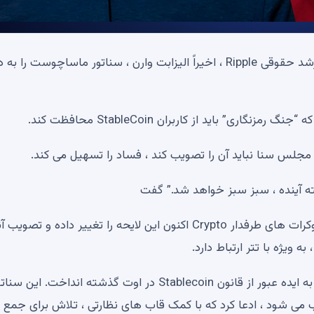
شرکت Blockchain Enterprise ، استوارت آلدروتی ، مدیر ارشد حقوقی Ripple ، اخیراً الیزابت وارن ، سناتور ماساچوست را
ه مجلس سنا نباید آن را تصویب کند ، فساد را تسهیل می کند.
همانطور که توسط U.Toay گزارش شده است ، برخی از دموکرات های طرفدار Crypto اکنون این لایحه را تغییر داده و تص
 ویژه با تتر ارتباط دارد.
وارن ، رقیب وفادار صنعت ارز رمزنگاری ، در ابتدا آب سرد را به ایده عبور از قانون Stablecoin در اوت گذشته انداخت. ای
ی شود ، ادعا کرد که با کمک قاب های نظارتی ، تلاش برای جمع 