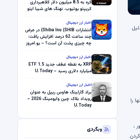
کره به 8.5 میلیون دلار کلاهبرداری
کریپتو یوتیوب. نهنگ های شیبا اینو
(SHIB) به دلیل خرابی پمپ قیمت
ناپدید می شوند. بلک راک 89.83
اخبار ارز دیجیتال
 به دلیل
میلیون دلار U-Turn در بیت کوین را
انتشارات Shiba Inu (SHIB) در عرض
ثبت کرد – گزارش کریپتو صبح –
چند ساعت 62 درصد افزایش یافت:
U.Today
چه چیزی پشت آن است؟ – یو.امروز
اخبار ارز دیجیتال
XRP به نقطه عطف جدید ETF 1.5
میلیارد دلاری رسید – U.Today
اخبار ارز دیجیتال
براد گارلینگ هاوس ریپل به عنوان
رویداد بلاک چین وایومینگ 2026 –
ویب آنها را
U.Today
ن سناتور ،
وبگردی
کردن