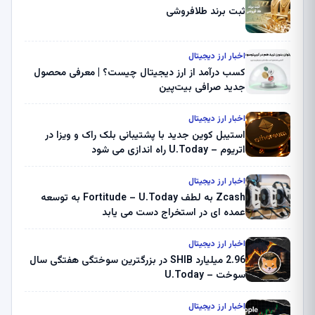
ثبت برند طلافروشی
اخبار ارز دیجیتال
کسب درآمد از ارز دیجیتال چیست؟ | معرفی محصول
جدید صرافی بیت‌پین
اخبار ارز دیجیتال
استیبل کوین جدید با پشتیبانی بلک راک و ویزا در
اتریوم – U.Today راه اندازی می شود
اخبار ارز دیجیتال
Zcash به لطف Fortitude – U.Today به توسعه
عمده ای در استخراج دست می یابد
اخبار ارز دیجیتال
2.96 میلیارد SHIB در بزرگترین سوختگی هفتگی سال
سوخت – U.Today
اخبار ارز دیجیتال