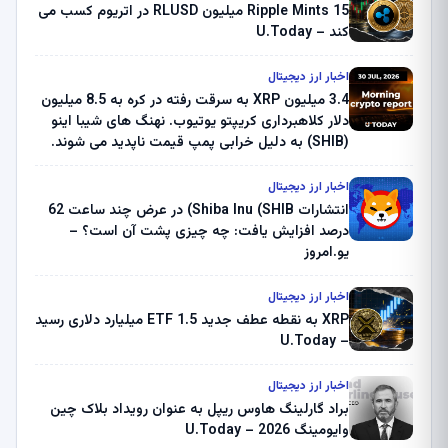
Ripple Mints 15 میلیون RLUSD در اتریوم کسب می
کند – U.Today
اخبار ارز دیجیتال
3.4 میلیون XRP به سرقت رفته در کره به 8.5 میلیون
دلار کلاهبرداری کریپتو یوتیوب. نهنگ های شیبا اینو
(SHIB) به دلیل خرابی پمپ قیمت ناپدید می شوند.
بلک راک 89.83 میلیون دلار U-Turn در بیت کوین را
ثبت کرد – گزارش کریپتو صبح – U.Today
اخبار ارز دیجیتال
انتشارات Shiba Inu (SHIB) در عرض چند ساعت 62
درصد افزایش یافت: چه چیزی پشت آن است؟ –
یو.امروز
اخبار ارز دیجیتال
XRP به نقطه عطف جدید ETF 1.5 میلیارد دلاری رسید
– U.Today
اخبار ارز دیجیتال
براد گارلینگ هاوس ریپل به عنوان رویداد بلاک چین
وایومینگ 2026 – U.Today