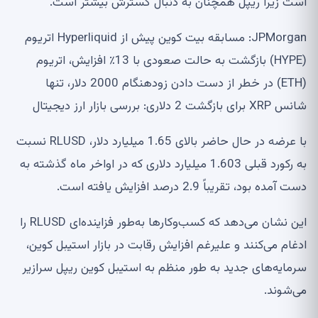
است زیرا ریپل همچنان به دنبال گسترش بیشتر است.
JPMorgan: مسابقه بیت کوین پیش از Hyperliquid اتریوم
(HYPE) بازگشت به حالت صعودی با 13٪ افزایش، اتریوم
(ETH) در خطر از دست دادن زودهنگام 2000 دلار، تنها
شانس XRP برای بازگشت 2 دلاری: بررسی بازار ارز دیجیتال
با عرضه در حال حاضر بالای 1.65 میلیارد دلار، RLUSD نسبت
به رکورد قبلی 1.603 میلیارد دلاری که در اواخر ماه گذشته به
دست آمده بود، تقریباً 2.9 درصد افزایش یافته است.
این نشان می‌دهد که کسب‌وکارها به‌طور فزاینده‌ای RLUSD را
ادغام می‌کنند و علیرغم افزایش رقابت در بازار استیبل کوین،
سرمایه‌های جدید به طور منظم به استیبل کوین ریپل سرازیر
می‌شوند.