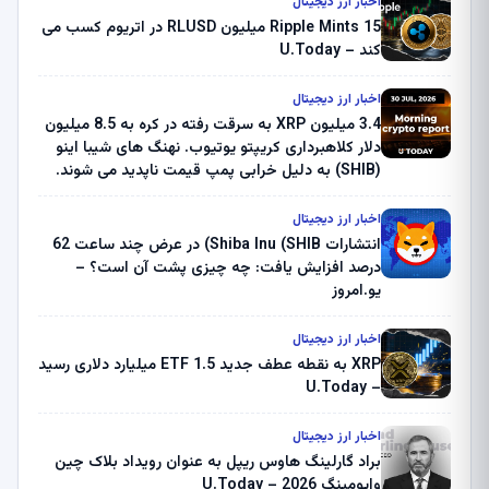
اخبار ارز دیجیتال
Ripple Mints 15 میلیون RLUSD در اتریوم کسب می
کند – U.Today
اخبار ارز دیجیتال
3.4 میلیون XRP به سرقت رفته در کره به 8.5 میلیون
دلار کلاهبرداری کریپتو یوتیوب. نهنگ های شیبا اینو
(SHIB) به دلیل خرابی پمپ قیمت ناپدید می شوند.
بلک راک 89.83 میلیون دلار U-Turn در بیت کوین را
ثبت کرد – گزارش کریپتو صبح – U.Today
اخبار ارز دیجیتال
انتشارات Shiba Inu (SHIB) در عرض چند ساعت 62
درصد افزایش یافت: چه چیزی پشت آن است؟ –
یو.امروز
اخبار ارز دیجیتال
XRP به نقطه عطف جدید ETF 1.5 میلیارد دلاری رسید
– U.Today
اخبار ارز دیجیتال
براد گارلینگ هاوس ریپل به عنوان رویداد بلاک چین
وایومینگ 2026 – U.Today