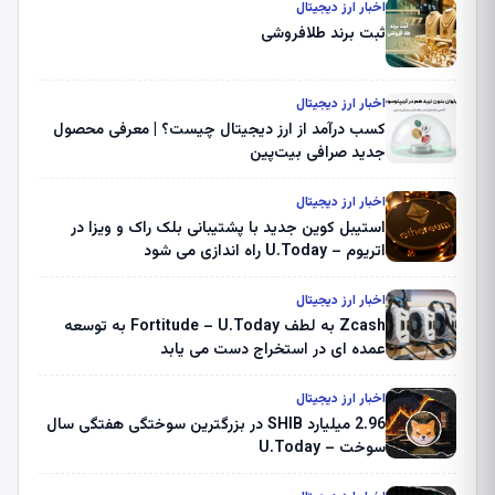
اخبار ارز دیجیتال
ثبت برند طلافروشی
اخبار ارز دیجیتال
کسب درآمد از ارز دیجیتال چیست؟ | معرفی محصول
جدید صرافی بیت‌پین
اخبار ارز دیجیتال
استیبل کوین جدید با پشتیبانی بلک راک و ویزا در
اتریوم – U.Today راه اندازی می شود
اخبار ارز دیجیتال
Zcash به لطف Fortitude – U.Today به توسعه
عمده ای در استخراج دست می یابد
اخبار ارز دیجیتال
2.96 میلیارد SHIB در بزرگترین سوختگی هفتگی سال
سوخت – U.Today