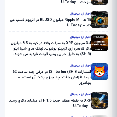
سوخت – U.Today
اخبار ارز دیجیتال
Ripple Mints 15 میلیون RLUSD در اتریوم کسب می
کند – U.Today
اخبار ارز دیجیتال
3.4 میلیون XRP به سرقت رفته در کره به 8.5 میلیون
دلار کلاهبرداری کریپتو یوتیوب. نهنگ های شیبا اینو
(SHIB) به دلیل خرابی پمپ قیمت ناپدید می شوند.
بلک راک 89.83 میلیون دلار U-Turn در بیت کوین را
ثبت کرد – گزارش کریپتو صبح – U.Today
اخبار ارز دیجیتال
انتشارات Shiba Inu (SHIB) در عرض چند ساعت 62
درصد افزایش یافت: چه چیزی پشت آن است؟ –
یو.امروز
اخبار ارز دیجیتال
XRP به نقطه عطف جدید ETF 1.5 میلیارد دلاری رسید
– U.Today