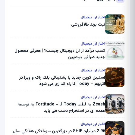
اخبار ارز دیجیتال
ثبت برند طلافروشی
اخبار ارز دیجیتال
کسب درآمد از ارز دیجیتال چیست؟ | معرفی محصول
جدید صرافی بیت‌پین
اخبار ارز دیجیتال
استیبل کوین جدید با پشتیبانی بلک راک و ویزا در
اتریوم – U.Today راه اندازی می شود
اخبار ارز دیجیتال
Zcash به لطف Fortitude – U.Today به توسعه
عمده ای در استخراج دست می یابد
اخبار ارز دیجیتال
2.96 میلیارد SHIB در بزرگترین سوختگی هفتگی سال