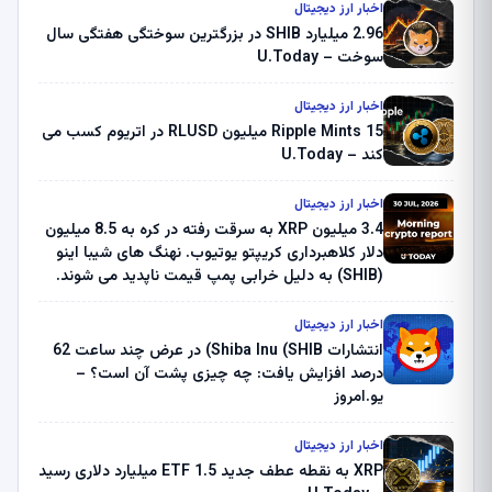
اخبار ارز دیجیتال
2.96 میلیارد SHIB در بزرگترین سوختگی هفتگی سال
سوخت – U.Today
اخبار ارز دیجیتال
Ripple Mints 15 میلیون RLUSD در اتریوم کسب می
کند – U.Today
اخبار ارز دیجیتال
3.4 میلیون XRP به سرقت رفته در کره به 8.5 میلیون
دلار کلاهبرداری کریپتو یوتیوب. نهنگ های شیبا اینو
(SHIB) به دلیل خرابی پمپ قیمت ناپدید می شوند.
بلک راک 89.83 میلیون دلار U-Turn در بیت کوین را
ثبت کرد – گزارش کریپتو صبح – U.Today
اخبار ارز دیجیتال
انتشارات Shiba Inu (SHIB) در عرض چند ساعت 62
درصد افزایش یافت: چه چیزی پشت آن است؟ –
یو.امروز
اخبار ارز دیجیتال
XRP به نقطه عطف جدید ETF 1.5 میلیارد دلاری رسید