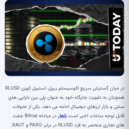
در میان گسترش سریع اکوسیستم ریپل، استیبل کوین RLUSD
همچنان به تقویت جایگاه خود به عنوان پلی بین دارایی های
سنتی و بازار ارزهای دیجیتال ادامه می دهد. یکی از تحولات
قابل توجه ساعات اخیر است
ناهار
در مبادله Bitrue جفت
های تجاری منحصر به فرد RLUSD در برابر PAXG و XAUT.