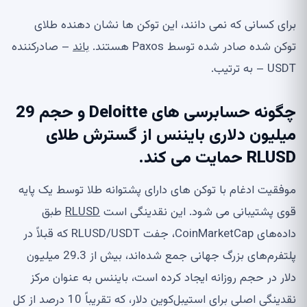
برای کسانی که نمی دانند، این توکن ها نشان دهنده طلای
توکن شده صادر شده توسط Paxos هستند.
باند
– صادرکننده
USDT – به ترتیب.
چگونه حسابرسی های Deloitte و حجم 29
میلیون دلاری بایننس از گسترش طلای
RLUSD حمایت می کند.
موفقیت ادغام با توکن های دارای پشتوانه طلا توسط یک پایه
قوی پشتیبانی می شود. این نقدینگی است
RLUSD
طبق
داده‌های CoinMarketCap، جفت RLUSD/USDT که قبلاً در
پلتفرم‌های بزرگ جهانی جمع شده‌اند، بیش از 29.3 میلیون
دلار در حجم روزانه ایجاد کرده است، بایننس به عنوان مرکز
نقدینگی اصلی برای استیبل‌کوین دلار، که تقریباً 10 درصد از کل