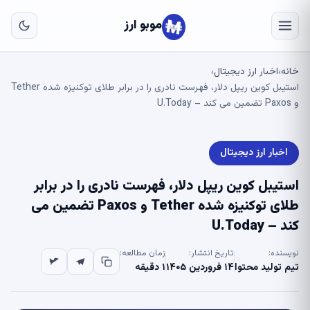
به
مح
موبو ارز
اص
خانه
اخبار ارز دیجیتال
›
›
استیبل کوین ریپل دلار، فهرست نادری را در برابر طلای توکنیزه شده Tether
و Paxos تضمین می کند – U.Today
اخبار ارز دیجیتال
استیبل کوین ریپل دلار، فهرست نادری را در برابر
طلای توکنیزه شده Tether و Paxos تضمین می
کند – U.Today
نویسنده:
تاریخ انتشار:
زمان مطالعه:
تیم تولید محتوا
۱۴ فروردین ۱۴۰۵
۱ دقیقه