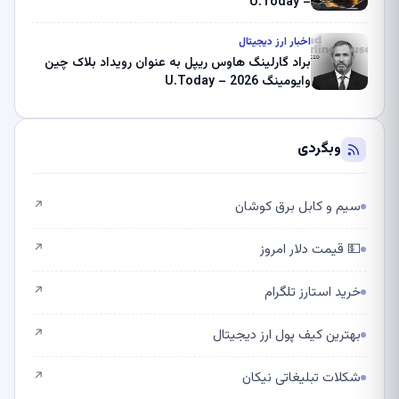
– U.Today
اخبار ارز دیجیتال
براد گارلینگ هاوس ریپل به عنوان رویداد بلاک چین
وایومینگ 2026 – U.Today
وبگردی
سیم و کابل برق کوشان
↗
💵 قیمت دلار امروز
↗
خرید استارز تلگرام
↗
بهترین کیف پول ارز دیجیتال
↗
شکلات تبلیغاتی نیکان
↗