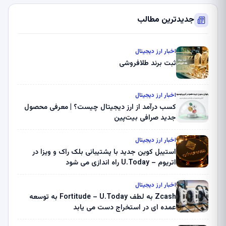
جدیدترین مطالب
اخبار ارز دیجیتال
ثبت برند طلافروشی
اخبار ارز دیجیتال
کسب درآمد از ارز دیجیتال چیست؟ | معرفی محصول
جدید صرافی بیت‌پین
اخبار ارز دیجیتال
استیبل کوین جدید با پشتیبانی بلک راک و ویزا در
اتریوم – U.Today راه اندازی می شود
اخبار ارز دیجیتال
Zcash به لطف Fortitude – U.Today به توسعه
عمده ای در استخراج دست می یابد