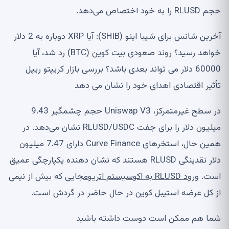
حجم RLUSD را به خود اختصاص می‌دهد.
آخرین شانس برای شیبا اینو (SHIB): آیا XRP دوباره به 2 دلار
خواهد رسید؟ روند صعودی بیت کوین (BTC) رد شد، آیا
60000 دلار می تواند بعدی باشد؟ بررسی بازار کریپتو ریپل
تأثیر اقتصادی اهدای خود را نشان می دهد
در سطح غیرمتمرکز، Uniswap V3 حجم چشمگیر 9.43
میلیون دلار را برای جفت RLUSD/USDC نشان می‌دهد. در
همین حال، استخرهای Curve Finance دارای 7.47 میلیون
دلار نقدینگی RLUSD هستند که نشان دهنده یکپارچگی عمیق
است.
ورود RLUSD به اکوسیستم اتریوم
جایی که بیش از نیمی
از کل عرضه استیبل کوین در حال حاضر در گردش است.
شما هم ممکن است دوست داشته باشید