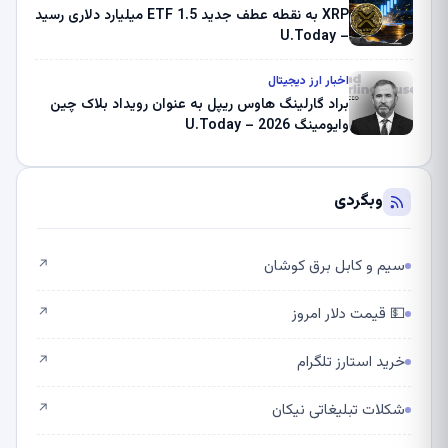
XRP به نقطه عطف جدید ETF 1.5 میلیارد دلاری رسید
– U.Today
اخبار ارز دیجیتال
براد گارلینگ هاوس ریپل به عنوان رویداد بلاک چین
وایومینگ 2026 – U.Today
وبگردی
سیم و کابل برق کوشان
↗
💵 قیمت دلار امروز
↗
خرید استارز تلگرام
↗
شکلات تبلیغاتی نیکان
↗