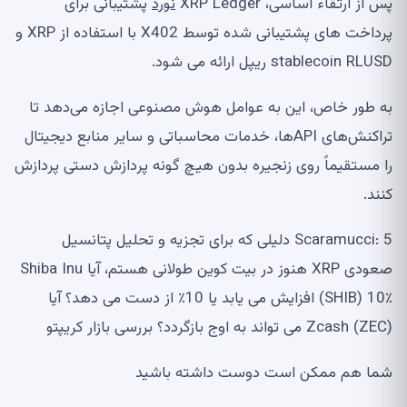
پس از ارتقاء اساسی، XRP Ledger
نورد
پشتیبانی برای
پرداخت های پشتیبانی شده توسط X402 با استفاده از XRP و
stablecoin RLUSD ریپل ارائه می شود.
به طور خاص، این به عوامل هوش مصنوعی اجازه می‌دهد تا
تراکنش‌های APIها، خدمات محاسباتی و سایر منابع دیجیتال
را مستقیماً روی زنجیره بدون هیچ گونه پردازش دستی پردازش
کنند.
Scaramucci: 5 دلیلی که برای تجزیه و تحلیل پتانسیل
صعودی XRP هنوز در بیت کوین طولانی هستم، آیا Shiba Inu
(SHIB) 10٪ افزایش می یابد یا 10٪ از دست می دهد؟ آیا
Zcash (ZEC) می تواند به اوج بازگردد؟ بررسی بازار کریپتو
شما هم ممکن است دوست داشته باشید