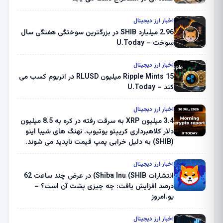
اخبار ارز دیجیتال
2.96 میلیارد SHIB در بزرگترین سوختگی هفتگی سال
سوخت – U.Today
اخبار ارز دیجیتال
Ripple Mints 15 میلیون RLUSD در اتریوم کسب می
کند – U.Today
اخبار ارز دیجیتال
3.4 میلیون XRP به سرقت رفته در کره به 8.5 میلیون
دلار کلاهبرداری کریپتو یوتیوب. نهنگ های شیبا اینو
(SHIB) به دلیل خرابی پمپ قیمت ناپدید می شوند.
بلک راک 89.83 میلیون دلار U-Turn در بیت کوین را
ثبت کرد – گزارش کریپتو صبح – U.Today
اخبار ارز دیجیتال
انتشارات Shiba Inu (SHIB) در عرض چند ساعت 62
درصد افزایش یافت: چه چیزی پشت آن است؟ –
یو.امروز
اخبار ارز دیجیتال