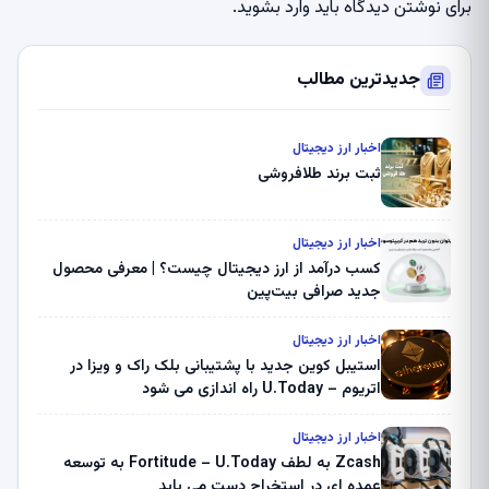
برای نوشتن دیدگاه باید
وارد بشوید
.
جدیدترین مطالب
اخبار ارز دیجیتال
ثبت برند طلافروشی
اخبار ارز دیجیتال
کسب درآمد از ارز دیجیتال چیست؟ | معرفی محصول
جدید صرافی بیت‌پین
اخبار ارز دیجیتال
استیبل کوین جدید با پشتیبانی بلک راک و ویزا در
اتریوم – U.Today راه اندازی می شود
اخبار ارز دیجیتال
Zcash به لطف Fortitude – U.Today به توسعه
عمده ای در استخراج دست می یابد