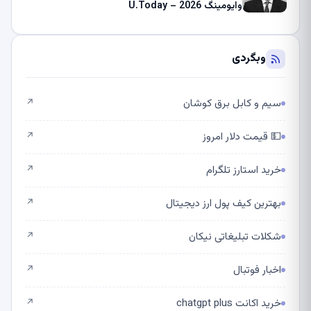
وایومینگ 2026 – U.Today
وبگردی
سیم و کابل برق کوشان
↗
💵 قیمت دلار امروز
↗
خرید استارز تلگرام
↗
بهترین کیف پول ارز دیجیتال
↗
شکلات تبلیغاتی نیکان
↗
اخبار فوتبال
↗
خرید اکانت chatgpt plus
↗