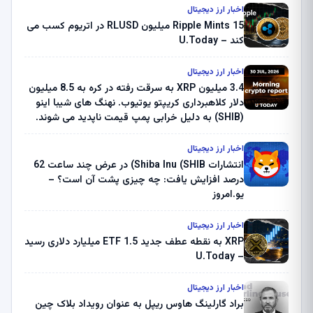
اخبار ارز دیجیتال
Ripple Mints 15 میلیون RLUSD در اتریوم کسب می
کند – U.Today
اخبار ارز دیجیتال
3.4 میلیون XRP به سرقت رفته در کره به 8.5 میلیون
دلار کلاهبرداری کریپتو یوتیوب. نهنگ های شیبا اینو
(SHIB) به دلیل خرابی پمپ قیمت ناپدید می شوند.
بلک راک 89.83 میلیون دلار U-Turn در بیت کوین را
ثبت کرد – گزارش کریپتو صبح – U.Today
اخبار ارز دیجیتال
انتشارات Shiba Inu (SHIB) در عرض چند ساعت 62
درصد افزایش یافت: چه چیزی پشت آن است؟ –
یو.امروز
اخبار ارز دیجیتال
XRP به نقطه عطف جدید ETF 1.5 میلیارد دلاری رسید
– U.Today
اخبار ارز دیجیتال
براد گارلینگ هاوس ریپل به عنوان رویداد بلاک چین