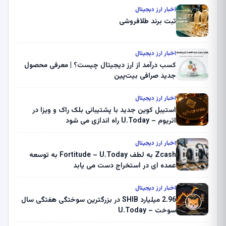
اخبار ارز دیجیتال
ثبت برند طلافروشی
اخبار ارز دیجیتال
کسب درآمد از ارز دیجیتال چیست؟ | معرفی محصول
جدید صرافی بیت‌پین
اخبار ارز دیجیتال
استیبل کوین جدید با پشتیبانی بلک راک و ویزا در
اتریوم – U.Today راه اندازی می شود
اخبار ارز دیجیتال
Zcash به لطف Fortitude – U.Today به توسعه
عمده ای در استخراج دست می یابد
اخبار ارز دیجیتال
2.96 میلیارد SHIB در بزرگترین سوختگی هفتگی سال
سوخت – U.Today