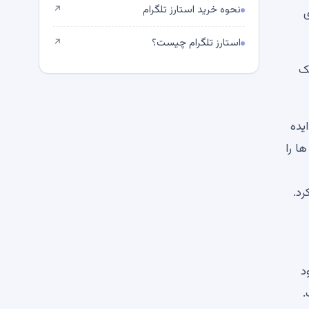
نحوه خرید استارز تلگرام
↗
ی
استارز تلگرام چیست؟
↗
نتیجه یک
یده
ا را
رد.
 می‌کند. خود