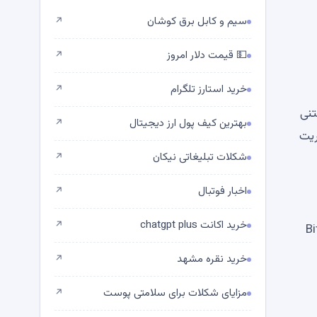
سیم و کابل برق کوشان
↗
💵 قیمت دلار امروز
↗
خرید استارز تلگرام
↗
ن‌های مبتنی
بهترین کیف پول ارز دیجیتال
↗
وال استریت
شکلات تبلیغاتی نیکان
↗
اخبار فوتبال
↗
خرید اکانت chatgpt plus
↗
Zcash (ZEC)، Hyperliqu) و Bitcoin
خرید نقره مشهد
↗
مزایای شکلات برای سلامتی پوست
↗