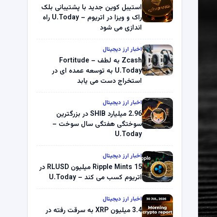
استیبل کوین جدید با پشتیبانی بلک
راک و ویزا در اتریوم – U.Today راه
اندازی می شود
اخبار ارز دیجیتال
Zcash به لطف Fortitude –
U.Today به توسعه عمده ای در
استخراج دست می یابد
اخبار ارز دیجیتال
2.96 میلیارد SHIB در بزرگترین
سوختگی هفتگی سال سوخت –
U.Today
اخبار ارز دیجیتال
Ripple Mints 15 میلیون RLUSD در
اتریوم کسب می کند – U.Today
اخبار ارز دیجیتال
3.4 میلیون XRP به سرقت رفته در