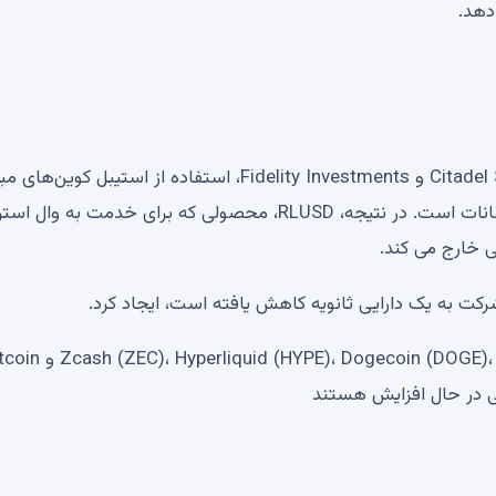
دهد.
برای سنگین‌وزن‌های سنتی پشت EDX، از جمله Citadel Securities و Fidelity Investments، استفاده از استیبل کوی
بر دلار تنها استاندارد قابل قبول برای به حداقل رساندن نوسانات است. در نتیجه، RLUSD، محصولی که برای خدمت به 
شرکت به یک دارایی ثانویه کاهش یافته است، ایجاد کرد.
اکوسیستم کاردانو در معرض خطر است id (HYPE)، Dogecoin (DOGE)، Shiba Inu (SHIB