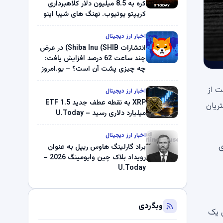
کره به 8.5 میلیون دلار کلاهبرداری
کریپتو یوتیوب. نهنگ های شیبا اینو
(SHIB) به دلیل خرابی پمپ قیمت
ناپدید می شوند. بلک راک 89.83
اخبار ارز دیجیتال
میلیون دلار U-Turn در بیت کوین را
انتشارات Shiba Inu (SHIB) در عرض
ثبت کرد – گزارش کریپتو صبح –
چند ساعت 62 درصد افزایش یافت:
U.Today
چه چیزی پشت آن است؟ – یو.امروز
 از
اخبار ارز دیجیتال
XRP به نقطه عطف جدید ETF 1.5
ریان
میلیارد دلاری رسید – U.Today
اخبار ارز دیجیتال
ی
براد گارلینگ هاوس ریپل به عنوان
رویداد بلاک چین وایومینگ 2026 –
U.Today
وبگردی
ق یک