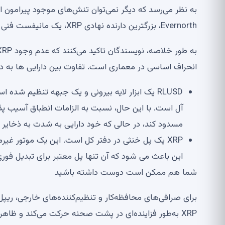
به نظر می‌رسد که دیگر نمی‌توان تنش‌های موجود پیرامون ای
Evernorth، بزرگترین دارنده نهادی XRP، یک مانیفست فنی با عنوان «چرا RLUSD نمی‌تواند XRP را جابجا کند» منتشر کرد.
انحراف اساسی در معماری است. تفاوت بین دارایی ها به
RLUSD یک ابزار لایه بیرونی و یک جبهه تنظیم شده 
آل است. با این حال، نسبت به الزامات انطباق آسیب
مسدود کند، در حالی که خود دارایی به شدت به ذخایر
XRP یک پل خنثی در دفتر کل است. این یک موتور غیر
این باعث می شود که آن تنها پل معتبر برای تبدیل 
شما هم ممکن است دوست داشته باشید
XRP به‌طور فزاینده‌ای در پشت صحنه حرکت می‌کند و ظاهراً دیگر به دنبال نقش اصلی دارایی تسویه حساب وال استریت نیست.