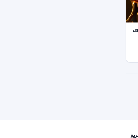
اک
یع