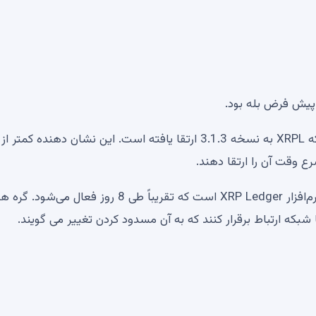
Akinyele در یک توییت جدید فاش کرد که 44 درصد از شبکه XRPL به نسخه 3.1.3 ارتقا یافته است. این نشان دهنده 
ع وقت آن را ارتقا دهند.
این فوریت به‌روزرسانی به دلیل تغییر اصلاح نسخه 3.1.3 نرم‌افزار XRP Ledger است که تقریباً طی 8 روز فعال می
 شبکه ارتباط برقرار کنند که به آن مسدود کردن تغییر می گویند.