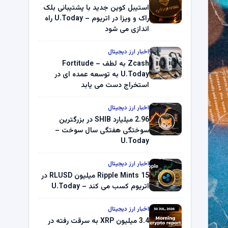
استیبل کوین جدید با پشتیبانی بلک
راک و ویزا در اتریوم – U.Today راه
اندازی می شود
اخبار ارز دیجیتال
Zcash به لطف Fortitude –
U.Today به توسعه عمده ای در
استخراج دست می یابد
اخبار ارز دیجیتال
2.96 میلیارد SHIB در بزرگترین
سوختگی هفتگی سال سوخت –
U.Today
اخبار ارز دیجیتال
Ripple Mints 15 میلیون RLUSD در
اتریوم کسب می کند – U.Today
اخبار ارز دیجیتال
3.4 میلیون XRP به سرقت رفته در