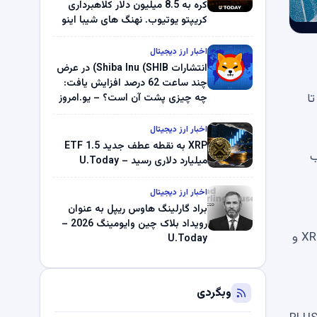
کره به 8.5 میلیون دلار کلاهبرداری
کریپتو یوتیوب. نهنگ های شیبا اینو
(SHIB) به دلیل خرابی پمپ قیمت
ناپدید می شوند. بلک راک 89.83
اخبار ارز دیجیتال
میلیون دلار U-Turn در بیت کوین را
انتشارات Shiba Inu (SHIB) در عرض
ثبت کرد – گزارش کریپتو صبح –
چند ساعت 62 درصد افزایش یافت:
U.Today
ت ردیابی ریپل USD، 33.4 میلیون دلار توکن RLUSD در 18 مه ضرب شد، در حالی که 6 میلیون دلار RLUSD تا
چه چیزی پشت آن است؟ – یو.امروز
اخبار ارز دیجیتال
XRP به نقطه عطف جدید ETF 1.5
ردیاب
میلیارد دلاری رسید – U.Today
اخبار ارز دیجیتال
براد گارلینگ هاوس ریپل به عنوان
رویداد بلاک چین وایومینگ 2026 –
250 میلیون XRP در 24 ساعت در میان پتانسیل بازیابی بازارهای نوظهور اتریوم (ETH)، شیبا اینو (SHIB)، بیت کوین (BTC)، XRP و
U.Today
وبگردی