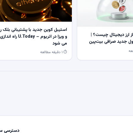
استیبل کوین جدید با پشتیبانی بلک ر
 ارز دیجیتال چیست؟ |
و ویزا در اتریوم – U.Today راه اندازی
 جدید صرافی بیت‌پین
می شود
⏱ ۱ دقیقه مطالعه
دسترسی سر