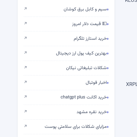
ت که در حال حاضر 442,192,034 دلار است. طبق وب سایت ردیابی ریپل USD، کل عرضه RLUSD
سیم و کابل برق کوشان
↗
💵 قیمت دلار امروز
↗
خرید استارز تلگرام
↗
بهترین کیف پول ارز دیجیتال
↗
شکلات تبلیغاتی نیکان
↗
اخبار فوتبال
↗
 رئیس مهندسی Ripple، اخطار مهمی را برای اعتبار سنجی XRP Ledger ارسال کرد. این پیش از تغییر Hotfix در XRPL
خرید اکانت chatgpt plus
↗
خرید نقره مشهد
↗
مزایای شکلات برای سلامتی پوست
↗