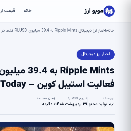
موبو ارز
خانه
قیمت ارز
خانه
اخبار ارز دیجیتال
Ripple Mints به 39.4 میلیون RLUSD فقط در 24 ساعت با افزایش فعالیت استیبل کوین – U.Today
›
›
اخبار ارز دیجیتال
فعالیت استیبل کوین – U.Today
نویسنده:
تاریخ انتشار:
زمان مطالعه:
تیم تولید محتوا
۲۹ اردیبهشت ۱۴۰۵
۱ دقیقه