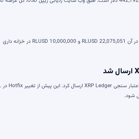
RLUSD در XRP Ledger شده اس
در 15 می، تراکنش اتریوم شاهد یک سری سوختگی بود که در آن 22,075,051 RLUSD و 10,000,000 RLUSD در خزانه داری
JA Akinyele،