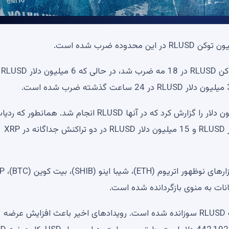
بر اساس وب سای
ردیاب ریپل استیبل کوین در X دو تراکنش به ارزش 31 میلیون دلار را گزارش کرد که در آنها RLUSD انجام شد. همانطور که 
استیبل کوین ریپل ساعاتی پیش گزارش داد، 16 میلیون دلار RLUSD و 15 میلیون دلار RLUSD در دو تراکنش جداگانه در XRP
این در حالی است که در 24 ساعت گذشته 0 دلار به صورت RLUSD سوزانده شده است. رویدادهای اخیر باعث افزایش عرضه