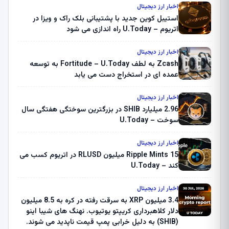
اخبار ارز دیجیتال
استیبل کوین جدید با پشتیبانی بلک راک و ویزا در
اتریوم – U.Today راه اندازی می شود
اخبار ارز دیجیتال
Zcash به لطف Fortitude – U.Today به توسعه
عمده ای در استخراج دست می یابد
اخبار ارز دیجیتال
2.96 میلیارد SHIB در بزرگترین سوختگی هفتگی سال
سوخت – U.Today
اخبار ارز دیجیتال
Ripple Mints 15 میلیون RLUSD در اتریوم کسب می
کند – U.Today
اخبار ارز دیجیتال
3.4 میلیون XRP به سرقت رفته در کره به 8.5 میلیون
دلار کلاهبرداری کریپتو یوتیوب. نهنگ های شیبا اینو
(SHIB) به دلیل خرابی پمپ قیمت ناپدید می شوند.