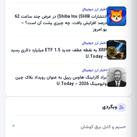
بلک راک 89.83 میلیون دلار U-Turn در بیت کوین را
ثبت کرد – گزارش کریپتو صبح – U.Today
اخبار ارز دیجیتال
انتشارات Shiba Inu (SHIB) در عرض چند ساعت 62
درصد افزایش یافت: چه چیزی پشت آن است؟ –
یو.امروز
اخبار ارز دیجیتال
XRP به نقطه عطف جدید ETF 1.5 میلیارد دلاری رسید
– U.Today
اخبار ارز دیجیتال
براد گارلینگ هاوس ریپل به عنوان رویداد بلاک چین
وایومینگ 2026 – U.Today
وبگردی
سیم و کابل برق کوشان
↗