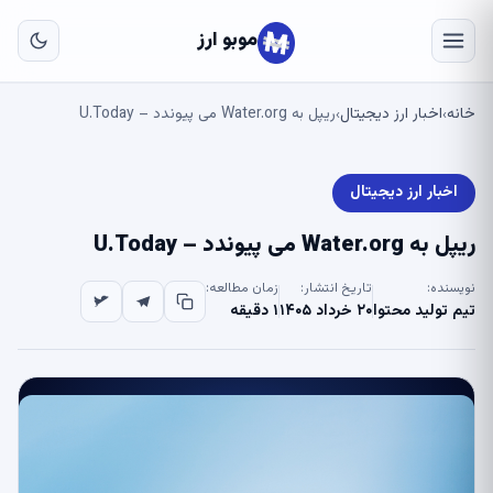
به
مح
موبو ارز
اص
خانه
اخبار ارز دیجیتال
ریپل به Water.org می پیوندد – U.Today
›
›
اخبار ارز دیجیتال
ریپل به Water.org می پیوندد – U.Today
نویسنده:
تاریخ انتشار:
زمان مطالعه:
تیم تولید محتوا
۲۰ خرداد ۱۴۰۵
۱ دقیقه