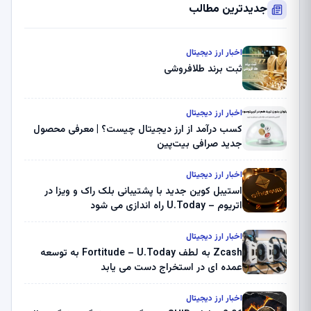
جدیدترین مطالب
اخبار ارز دیجیتال
ثبت برند طلافروشی
اخبار ارز دیجیتال
کسب درآمد از ارز دیجیتال چیست؟ | معرفی محصول
جدید صرافی بیت‌پین
اخبار ارز دیجیتال
استیبل کوین جدید با پشتیبانی بلک راک و ویزا در
اتریوم – U.Today راه اندازی می شود
اخبار ارز دیجیتال
Zcash به لطف Fortitude – U.Today به توسعه
عمده ای در استخراج دست می یابد
اخبار ارز دیجیتال