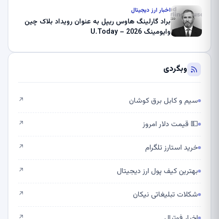
اخبار ارز دیجیتال
براد گارلینگ هاوس ریپل به عنوان رویداد بلاک چین
وایومینگ 2026 – U.Today
وبگردی
سیم و کابل برق کوشان
↗
💵 قیمت دلار امروز
↗
خرید استارز تلگرام
↗
بهترین کیف پول ارز دیجیتال
↗
شکلات تبلیغاتی نیکان
↗
اخبار فوتبال
↗