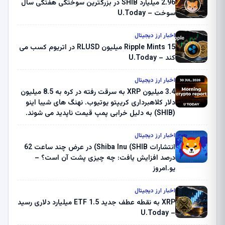
2.96 میلیارد SHIB در بزرگترین سوختگی هفتگی سال
سوخت – U.Today
اخبار ارز دیجیتال
Ripple Mints 15 میلیون RLUSD در اتریوم کسب می
کند – U.Today
اخبار ارز دیجیتال
3.4 میلیون XRP به سرقت رفته در کره به 8.5 میلیون
دلار کلاهبرداری کریپتو یوتیوب. نهنگ های شیبا اینو
(SHIB) به دلیل خرابی پمپ قیمت ناپدید می شوند.
بلک راک 89.83 میلیون دلار U-Turn در بیت کوین را
ثبت کرد – گزارش کریپتو صبح – U.Today
اخبار ارز دیجیتال
انتشارات Shiba Inu (SHIB) در عرض چند ساعت 62
درصد افزایش یافت: چه چیزی پشت آن است؟ –
یو.امروز
اخبار ارز دیجیتال
XRP به نقطه عطف جدید ETF 1.5 میلیارد دلاری رسید
– U.Today