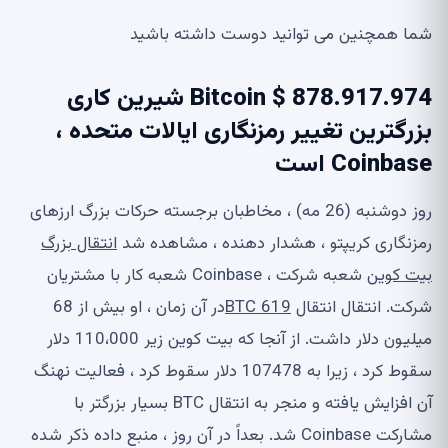
شما همچنین می توانید دوست داشته باشید
878.917.974 $ Bitcoin شیرین کاری
بزرگترین تغییر رمزنگاری ایالات متحده ،
Coinbase است
روز دوشنبه (26 مه) ، مخاطبان برجسته حرکات بزرگ ارزهای
رمزنگاری کریپتو ، هشدار دهنده ، مشاهده شد
انتقال بزرگ
بیت کوین
شعبه شرکت ، Coinbase شعبه کار با مشتریان
شرکت. انتقال انتقال
619 BTC
در آن زمان ، او بیش از 68
میلیون دلار داشت. از آنجا که بیت کوین زیر 110،000 دلار
سقوط کرد ، زیرا به 107478 دلار سقوط کرد ، فعالیت نهنگ
آن افزایش یافته و منجر به انتقال BTC بسیار بزرگتر با
مشارکت Coinbase شد. بعداً در آن روز ، منبع داده ذکر شده