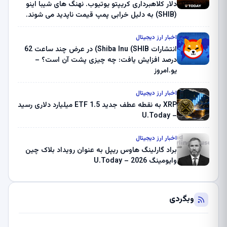
دلار کلاهبرداری کریپتو یوتیوب. نهنگ های شیبا اینو
(SHIB) به دلیل خرابی پمپ قیمت ناپدید می شوند.
بلک راک 89.83 میلیون دلار U-Turn در بیت کوین را
ثبت کرد – گزارش کریپتو صبح – U.Today
اخبار ارز دیجیتال
انتشارات Shiba Inu (SHIB) در عرض چند ساعت 62
درصد افزایش یافت: چه چیزی پشت آن است؟ –
یو.امروز
اخبار ارز دیجیتال
XRP به نقطه عطف جدید ETF 1.5 میلیارد دلاری رسید
– U.Today
اخبار ارز دیجیتال
براد گارلینگ هاوس ریپل به عنوان رویداد بلاک چین
وایومینگ 2026 – U.Today
وبگردی