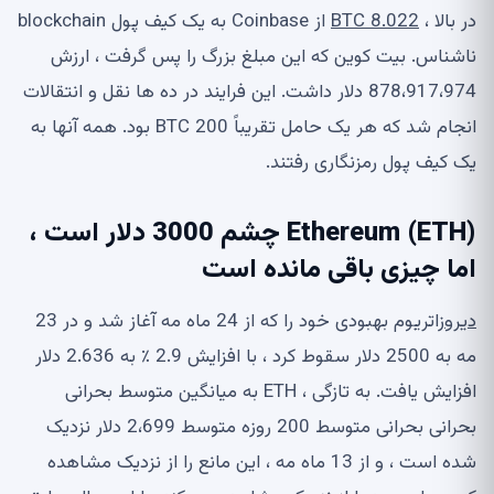
در بالا ،
8.022 BTC
از Coinbase به یک کیف پول blockchain
ناشناس. بیت کوین که این مبلغ بزرگ را پس گرفت ، ارزش
878،917،974 دلار داشت. این فرایند در ده ها نقل و انتقالات
انجام شد که هر یک حامل تقریباً 200 BTC بود. همه آنها به
یک کیف پول رمزنگاری رفتند.
Ethereum (ETH) چشم 3000 دلار است ،
اما چیزی باقی مانده است
دیروز
اتریوم بهبودی خود را که از 24 ماه مه آغاز شد و در 23
مه به 2500 دلار سقوط کرد ، با افزایش 2.9 ٪ به 2.636 دلار
افزایش یافت. به تازگی ، ETH به میانگین متوسط ​​بحرانی
بحرانی بحرانی متوسط ​​200 روزه متوسط ​​2،699 دلار نزدیک
شده است ، و از 13 ماه مه ، این مانع را از نزدیک مشاهده