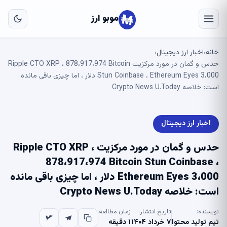
به
مح
موبو ارز
اص
خانه
اخبار ارز دیجیتال
›
›
حدس و گمان در مورد مرکزیت Ripple CTO XRP ، 878،917،974 Bitcoin
Stun Coinbase ، Ethereum Eyes 3،000 دلار ، اما چیزی باقی مانده
است: خلاصه Crypto News U.Today
اخبار ارز دیجیتال
حدس و گمان در مورد مرکزیت Ripple CTO XRP ،
878،917،974 Bitcoin Stun Coinbase ،
Ethereum Eyes 3،000 دلار ، اما چیزی باقی مانده
است: خلاصه Crypto News U.Today
نویسنده:
تاریخ انتشار:
زمان مطالعه:
تیم تولید محتوا
۷ خرداد ۱۴۰۴
۱ دقیقه