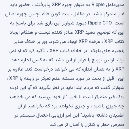
مدیرعامل Ripple به عنوان چهره XRP پذیرفتند ، حضور باید
غیر متمرکز باشد. در مقابل ، بیت کوین فاقد چنین چهره اصلی
است. Ripple CTO دیوید شوارتز
این بازی شد
برای پاسخ به
این که توضیح دهید XRP صادر کننده نیست و هنگام ایجاد
کتاب XRP ، عرضه XRP ایجاد می شود. وی بر خلاف سایر
زنجیره های بلوک ، بر خلاف کتاب XRP ، تأکید کرد که او نمی
تواند اولین توزیع را فراتر از این باشد که به کسی اجازه دهد
XRP را به همان اندازه که می خواهد درخواست کند. علاوه بر
این ، قبل از بحث در مورد مسئله عدم تمرکز در رابطه با XRP ،
شوارتز گفت که مردم ابتدا باید در نظر بگیرند که آیا این نوت
بوک غیر متمرکز است یا خیر. “از خود بپرسید که می خواهید
چه چیزی باشید ، و چیزی نخواهد بود که بخواهید از آن
اطمینان داشته باشید.” این امر ارزیابی احتمال سیستم در
معرض خطر یا کنترل را آسان تر می کند.