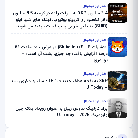
اخبار ارز دیجیتال
3.4 میلیون XRP به سرقت رفته در کره به 8.5 میلیون
دلار کلاهبرداری کریپتو یوتیوب. نهنگ های شیبا اینو
(SHIB) به دلیل خرابی پمپ قیمت ناپدید می شوند.
بلک راک 89.83 میلیون دلار U-Turn در بیت کوین را
ثبت کرد – گزارش کریپتو صبح – U.Today
اخبار ارز دیجیتال
انتشارات Shiba Inu (SHIB) در عرض چند ساعت 62
درصد افزایش یافت: چه چیزی پشت آن است؟ –
یو.امروز
اخبار ارز دیجیتال
XRP به نقطه عطف جدید ETF 1.5 میلیارد دلاری رسید
– U.Today
اخبار ارز دیجیتال
براد گارلینگ هاوس ریپل به عنوان رویداد بلاک چین
وایومینگ 2026 – U.Today