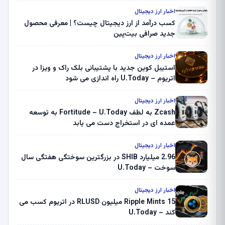
اخبار ارز دیجیتال
کسب درآمد از ارز دیجیتال چیست؟ | معرفی محصول
جدید صرافی بیت‌پین
اخبار ارز دیجیتال
استیبل کوین جدید با پشتیبانی بلک راک و ویزا در
اتریوم – U.Today راه اندازی می شود
اخبار ارز دیجیتال
Zcash به لطف Fortitude – U.Today به توسعه
عمده ای در استخراج دست می یابد
اخبار ارز دیجیتال
2.96 میلیارد SHIB در بزرگترین سوختگی هفتگی سال
سوخت – U.Today
اخبار ارز دیجیتال
Ripple Mints 15 میلیون RLUSD در اتریوم کسب می
کند – U.Today