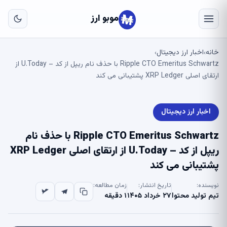
به
مح
موبو ارز
اص
خانه
اخبار ارز دیجیتال
›
›
Ripple CTO Emeritus Schwartz با حذف نام ریپل از کد – U.Today از
ارتقای اصلی XRP Ledger پشتیبانی می کند
اخبار ارز دیجیتال
Ripple CTO Emeritus Schwartz با حذف نام
ریپل از کد – U.Today از ارتقای اصلی XRP Ledger
پشتیبانی می کند
نویسنده:
تاریخ انتشار:
زمان مطالعه:
تیم تولید محتوا
۲۷ خرداد ۱۴۰۵
۱ دقیقه