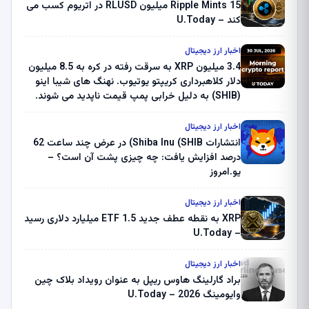
Ripple Mints 15 میلیون RLUSD در اتریوم کسب می
کند – U.Today
اخبار ارز دیجیتال
3.4 میلیون XRP به سرقت رفته در کره به 8.5 میلیون
دلار کلاهبرداری کریپتو یوتیوب. نهنگ های شیبا اینو
(SHIB) به دلیل خرابی پمپ قیمت ناپدید می شوند.
بلک راک 89.83 میلیون دلار U-Turn در بیت کوین را
ثبت کرد – گزارش کریپتو صبح – U.Today
اخبار ارز دیجیتال
انتشارات Shiba Inu (SHIB) در عرض چند ساعت 62
درصد افزایش یافت: چه چیزی پشت آن است؟ –
یو.امروز
اخبار ارز دیجیتال
XRP به نقطه عطف جدید ETF 1.5 میلیارد دلاری رسید
– U.Today
اخبار ارز دیجیتال
براد گارلینگ هاوس ریپل به عنوان رویداد بلاک چین
وایومینگ 2026 – U.Today