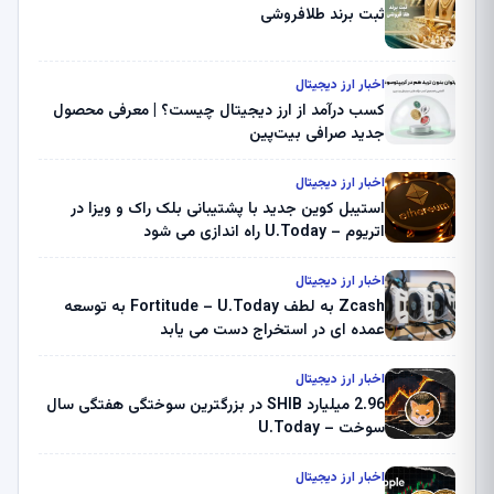
ثبت برند طلافروشی
اخبار ارز دیجیتال
کسب درآمد از ارز دیجیتال چیست؟ | معرفی محصول
جدید صرافی بیت‌پین
اخبار ارز دیجیتال
استیبل کوین جدید با پشتیبانی بلک راک و ویزا در
اتریوم – U.Today راه اندازی می شود
اخبار ارز دیجیتال
Zcash به لطف Fortitude – U.Today به توسعه
عمده ای در استخراج دست می یابد
اخبار ارز دیجیتال
2.96 میلیارد SHIB در بزرگترین سوختگی هفتگی سال
سوخت – U.Today
اخبار ارز دیجیتال