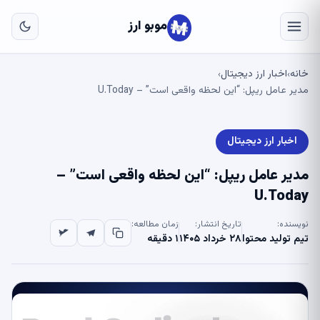
به
مح
موبو ارز
اص
خانه
اخبار ارز دیجیتال
›
›
مدیر عامل ریپل: “این لحظه واقعی است” – U.Today
اخبار ارز دیجیتال
مدیر عامل ریپل: “این لحظه واقعی است” –
U.Today
نویسنده:
تاریخ انتشار:
زمان مطالعه:
تیم تولید محتوا
۲۸ خرداد ۱۴۰۵
۱ دقیقه