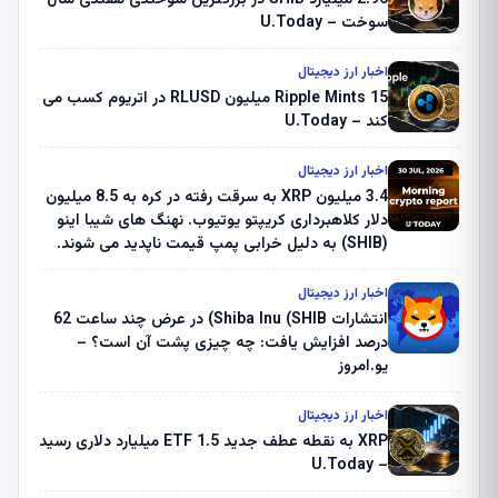
سوخت – U.Today
اخبار ارز دیجیتال
Ripple Mints 15 میلیون RLUSD در اتریوم کسب می
کند – U.Today
اخبار ارز دیجیتال
3.4 میلیون XRP به سرقت رفته در کره به 8.5 میلیون
دلار کلاهبرداری کریپتو یوتیوب. نهنگ های شیبا اینو
(SHIB) به دلیل خرابی پمپ قیمت ناپدید می شوند.
بلک راک 89.83 میلیون دلار U-Turn در بیت کوین را
ثبت کرد – گزارش کریپتو صبح – U.Today
اخبار ارز دیجیتال
انتشارات Shiba Inu (SHIB) در عرض چند ساعت 62
درصد افزایش یافت: چه چیزی پشت آن است؟ –
یو.امروز
اخبار ارز دیجیتال
XRP به نقطه عطف جدید ETF 1.5 میلیارد دلاری رسید
– U.Today