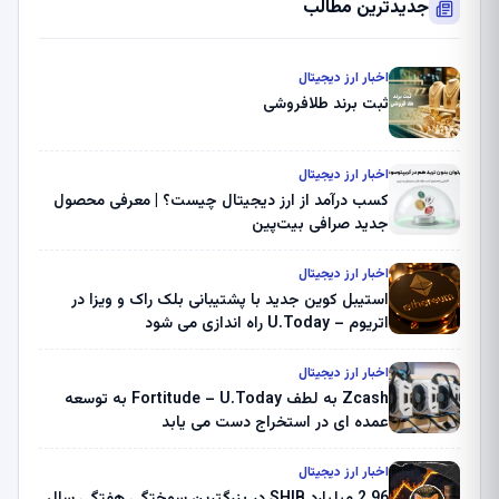
جدیدترین مطالب
اخبار ارز دیجیتال
ثبت برند طلافروشی
اخبار ارز دیجیتال
کسب درآمد از ارز دیجیتال چیست؟ | معرفی محصول
جدید صرافی بیت‌پین
اخبار ارز دیجیتال
استیبل کوین جدید با پشتیبانی بلک راک و ویزا در
اتریوم – U.Today راه اندازی می شود
اخبار ارز دیجیتال
Zcash به لطف Fortitude – U.Today به توسعه
عمده ای در استخراج دست می یابد
اخبار ارز دیجیتال
2.96 میلیارد SHIB در بزرگترین سوختگی هفتگی سال