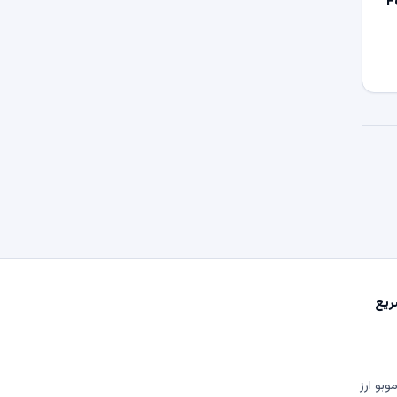
Fo
یع
وبو ارز