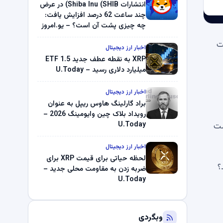
میلیون دلار U-Turn در بیت کوین را
انتشارات Shiba Inu (SHIB) در عرض
ثبت کرد – گزارش کریپتو صبح –
چند ساعت 62 درصد افزایش یافت:
U.Today
چه چیزی پشت آن است؟ – یو.امروز
ت
اخبار ارز دیجیتال
XRP به نقطه عطف جدید ETF 1.5
میلیارد دلاری رسید – U.Today
اخبار ارز دیجیتال
براد گارلینگ هاوس ریپل به عنوان
رویداد بلاک چین وایومینگ 2026 –
U.Today
ست
اخبار ارز دیجیتال
لحظه حیاتی برای قیمت XRP برای
رر می کند؟
ضربه زدن به مقاومت محلی جدید –
U.Today
وبگردی