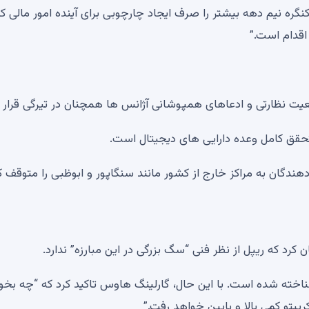
 (توئیتر سابق) نوشت: “کنگره نیم دهه بیشتر را صرف ایجاد چارچوبی برای آینده امور مالی ک
اقدام است.”
یت نظارتی و ادعاهای همپوشانی آژانس ها همچنان در تیرگی قرار د
 تحقق کامل وعده دارایی های دیجیتال است.
دگان به مراکز خارج از کشور مانند سنگاپور و ابوظبی را متوقف ک
رد که ریپل از نظر فنی “سگ بزرگی در این مبارزه” ندارد.
ی شناخته شده است. با این حال، گارلینگ هاوس تاکید کرد که “چه بخو
تو کمی بالا و پایین خواهد رفت.”