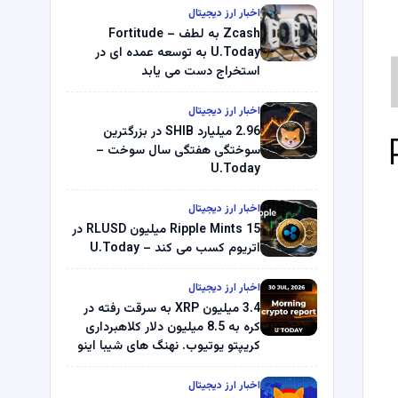
اخبار ارز دیجیتال
Zcash به لطف Fortitude –
U.Today به توسعه عمده ای در
استخراج دست می یابد
اخبار ارز دیجیتال
2.96 میلیارد SHIB در بزرگترین
سوختگی هفتگی سال سوخت –
U.Today
اخبار ارز دیجیتال
Ripple Mints 15 میلیون RLUSD در
اتریوم کسب می کند – U.Today
اخبار ارز دیجیتال
3.4 میلیون XRP به سرقت رفته در
کره به 8.5 میلیون دلار کلاهبرداری
کریپتو یوتیوب. نهنگ های شیبا اینو
(SHIB) به دلیل خرابی پمپ قیمت
ناپدید می شوند. بلک راک 89.83
اخبار ارز دیجیتال