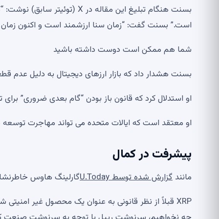
بسنت هنگام تبلیغ این مقاله در X
است.” بسنت گفت: “زمان سنا ارزشمند است و اکنون زمان 
شما هم ممکن است دوست داشته باشید
بسنت هشدار داد که بازار ارزهای دیجیتال به دلیل عدم قطع
او استدلال کرد که قانون باز بودن “گام بعدی ضروری” برای
او معتقد است که ایالات متحده می تواند مهاجرت توسعه دهن
پیشرفت در کمال
مانند
گزارش شده توسط U.Today
گارلینگ هاوس خاطرنشان ک
XRP قبلاً از نظر قانونی به عنوان یک محصول غیر امنیت
چه نخواهیم، ​​سرنوشت ریپل با توجه به سرنوشت صنعت کریپ