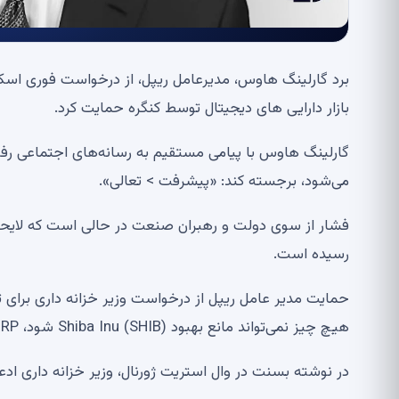
برد گارلینگ هاوس، مدیرعامل ریپل، از درخواست فوری اسک
بازار دارایی های دیجیتال توسط کنگره حمایت کرد.
گارلینگ هاوس با پیامی مستقیم به رسانه‌های اجتماعی رفت 
می‌شود، برجسته کند: «پیشرفت > تعالی».
فشار از سوی دولت و رهبران صنعت در حالی است که لایحه س
رسیده است.
هیچ چیز نمی‌تواند مانع بهبود Shiba Inu (SHIB) شود، XRP: چیزی در پس‌زمینه در حال انجام است: بررسی بازار ارز دیجیتال
در نوشته بسنت در وال استریت ژورنال، وزیر خزانه داری ا