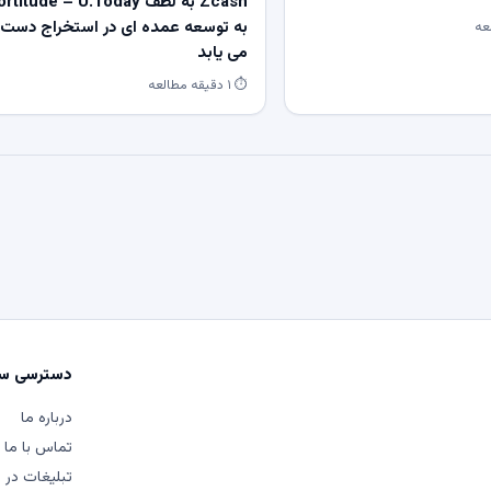
Zcash به لطف rtitude – U.Today
به توسعه عمده ای در استخراج دست
می یابد
⏱ ۱ دقیقه مطالعه
دسترسی سر
درباره ما
تماس با ما
تبلیغات در م