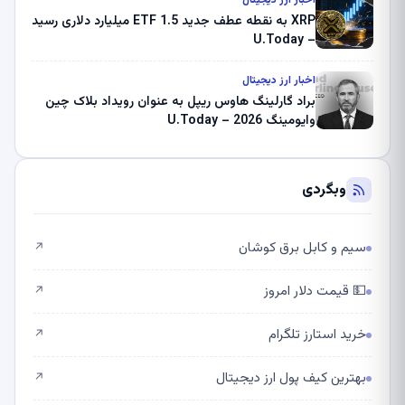
اخبار ارز دیجیتال
XRP به نقطه عطف جدید ETF 1.5 میلیارد دلاری رسید
– U.Today
اخبار ارز دیجیتال
براد گارلینگ هاوس ریپل به عنوان رویداد بلاک چین
وایومینگ 2026 – U.Today
وبگردی
سیم و کابل برق کوشان
↗
💵 قیمت دلار امروز
↗
خرید استارز تلگرام
↗
بهترین کیف پول ارز دیجیتال
↗