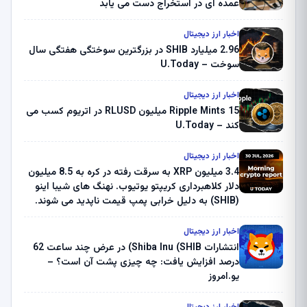
عمده ای در استخراج دست می یابد
اخبار ارز دیجیتال
2.96 میلیارد SHIB در بزرگترین سوختگی هفتگی سال
سوخت – U.Today
اخبار ارز دیجیتال
Ripple Mints 15 میلیون RLUSD در اتریوم کسب می
کند – U.Today
اخبار ارز دیجیتال
3.4 میلیون XRP به سرقت رفته در کره به 8.5 میلیون
دلار کلاهبرداری کریپتو یوتیوب. نهنگ های شیبا اینو
(SHIB) به دلیل خرابی پمپ قیمت ناپدید می شوند.
بلک راک 89.83 میلیون دلار U-Turn در بیت کوین را
ثبت کرد – گزارش کریپتو صبح – U.Today
اخبار ارز دیجیتال
انتشارات Shiba Inu (SHIB) در عرض چند ساعت 62
درصد افزایش یافت: چه چیزی پشت آن است؟ –
یو.امروز