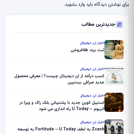
برای نوشتن دیدگاه باید
وارد بشوید
.
جدیدترین مطالب
اخبار ارز دیجیتال
ثبت برند طلافروشی
اخبار ارز دیجیتال
کسب درآمد از ارز دیجیتال چیست؟ | معرفی محصول
جدید صرافی بیت‌پین
اخبار ارز دیجیتال
استیبل کوین جدید با پشتیبانی بلک راک و ویزا در
اتریوم – U.Today راه اندازی می شود
اخبار ارز دیجیتال
Zcash به لطف Fortitude – U.Today به توسعه