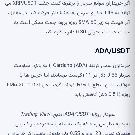
اگر خریداران موانع سربار را برطرف کنند، جفت XRP/USDT می
تواند به 0.48 دلار و سپس به 0.54 دلار حرکت کند. در مقابل،
اگر قیمت به زیر SMA 50 روزه برود، جفت ممکن است به
سمت حمایت بحرانی 0.30 دلار سقوط کند.
ADA/USDT
خریداران سعی کردند Cardano (ADA) را به بالای مقاومت
سربار 0.55 دلار در 11 آگوست برسانند، اما خرس ها با
موفقیت این سطح را حفظ کردند. قیمت می تواند تا EMA 20
روزه (0.51 دلار) کاهش یابد.
نمودار روزانه ADA/USDT.منبع: Trading View
بعید به نظر می رسد که یک معامله با محدوده باریک بین
متحرک نمایی 20 روزه و 0.55 دلار طولانی باشد. اگر خریداران