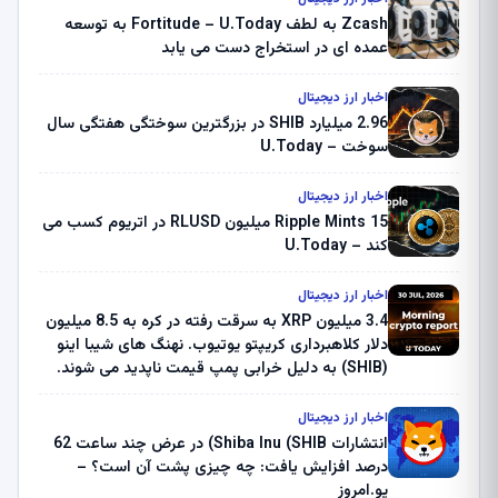
Zcash به لطف Fortitude – U.Today به توسعه
عمده ای در استخراج دست می یابد
اخبار ارز دیجیتال
2.96 میلیارد SHIB در بزرگترین سوختگی هفتگی سال
سوخت – U.Today
اخبار ارز دیجیتال
Ripple Mints 15 میلیون RLUSD در اتریوم کسب می
کند – U.Today
اخبار ارز دیجیتال
3.4 میلیون XRP به سرقت رفته در کره به 8.5 میلیون
دلار کلاهبرداری کریپتو یوتیوب. نهنگ های شیبا اینو
(SHIB) به دلیل خرابی پمپ قیمت ناپدید می شوند.
بلک راک 89.83 میلیون دلار U-Turn در بیت کوین را
ثبت کرد – گزارش کریپتو صبح – U.Today
اخبار ارز دیجیتال
انتشارات Shiba Inu (SHIB) در عرض چند ساعت 62
درصد افزایش یافت: چه چیزی پشت آن است؟ –
یو.امروز