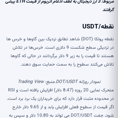
مربوط:
3 ارز دیجیتال به لطف ادغام اتریوم از قیمت ETH پیشی
گرفتند
نقطه/USDT
نقطه پولکا (DOT) شاهد تطابق نزدیک بین گاوها و خرس ها
در نزدیکی سطح شکست 9 دلاری است. خرس‌ها در تلاش
هستند تا قیمت را به زیر 9 دلار برگردانند در حالی که گاوها
تلاش می‌کنند سطوح را به سمت حمایت سوق دهند.
نمودار روزانه DOT/USDT.منبع: Trading View
متحرک نمایی 20 روزه (8.47 دلار) افزایش یافته است و RSI
در محدوده مثبت قرار دارد که برای خریداران یک برد برد است.
اگر قیمت از سطوح فعلی افزایش یابد و از 9.65 دلار خارج
شود، جفت DOT/USDT می تواند به 10.80 دلار و سپس به