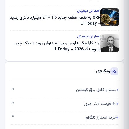
اخبار ارز دیجیتال
XRP به نقطه عطف جدید ETF 1.5 میلیارد دلاری رسید
– U.Today
اخبار ارز دیجیتال
براد گارلینگ هاوس ریپل به عنوان رویداد بلاک چین
وایومینگ 2026 – U.Today
وبگردی
سیم و کابل برق کوشان
↗
💵 قیمت دلار امروز
↗
خرید استارز تلگرام
↗