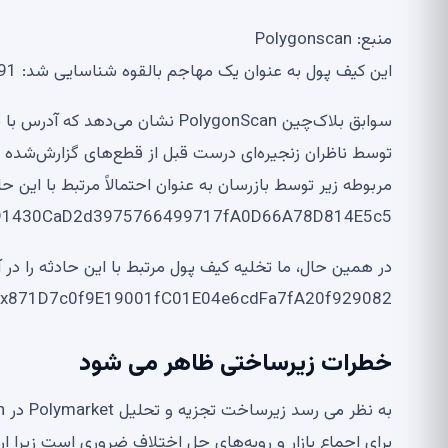
منبع: Polygonscan
این کیف پول به عنوان یک مهاجم بالقوه شناسایی شد: 0x8F98075db5d6C620e8D420A8c516E2F2059d9B91.
سوابق بلاک‌چین PolygonScan نشان
توسط ناظران زنجیره‌ای درست قبل از قطع‌های گزارش‌شده شن
مربوطه زیر توسط بازرسان به عنوان احتمالاً مرتبط با این 
91430CaD2d3975766499717fA0D66A78D814E5c5.
در همین حال، ما تخلیه کیف پول مرتبط با این حادثه را در 
x871D7c0f9E19001fC01E04e6cdFa7fA20f929082.
خطرات زیرساختی ظاهر می شود
برای اجماع بازار و رویه‌های حل اختلاف ضروری است زیرا ارتباط بین باز