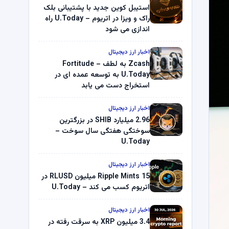
استیبل کوین جدید با پشتیبانی بلک
راک و ویزا در اتریوم – U.Today راه
اندازی می شود
اخبار ارز دیجیتال
Zcash به لطف Fortitude –
U.Today به توسعه عمده ای در
استخراج دست می یابد
اخبار ارز دیجیتال
2.96 میلیارد SHIB در بزرگترین
سوختگی هفتگی سال سوخت –
U.Today
اخبار ارز دیجیتال
Ripple Mints 15 میلیون RLUSD در
اتریوم کسب می کند – U.Today
اخبار ارز دیجیتال
3.4 میلیون XRP به سرقت رفته در