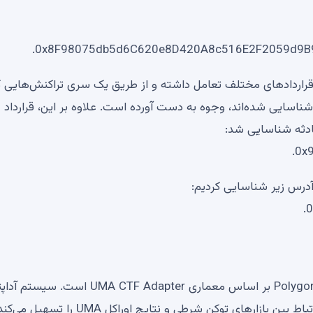
 می‌دهد که آدرس با قراردادهای مختلف تعامل داشته و از طریق یک سری تراکنش‌هایی 
اسایی شده‌اند، وجوه به دست آورده است. علاوه بر این، قرارداد
حادثه شناسایی شد:
0x
آدرس زیر شناسایی کردیم:
0
به نظر می رسد زیرساخت تجزیه و تحلیل Polymarket در Polygon بر اساس معماری UMA CTF Adapter است. س
ارهای توکن شرطی و نتایج اوراکل UMA را تسهیل می‌کند.