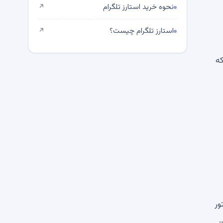
نحوه خرید استارز تلگرام
↗
استارز تلگرام چیست؟
↗
که
یستم آداپتور