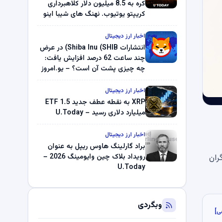
کره به 8.5 میلیون دلار کلاهبرداری
کریپتو یوتیوب. نهنگ های شیبا اینو
(SHIB) به دلیل خرابی پمپ قیمت
ناپدید می شوند. بلک راک 89.83
اخبار ارز دیجیتال
میلیون دلار U-Turn در بیت کوین را
انتشارات Shiba Inu (SHIB) در عرض
ثبت کرد – گزارش کریپتو صبح –
چند ساعت 62 درصد افزایش یافت:
U.Today
چه چیزی پشت آن است؟ – یو.امروز
اخبار ارز دیجیتال
XRP به نقطه عطف جدید ETF 1.5
میلیارد دلاری رسید – U.Today
اخبار ارز دیجیتال
براد گارلینگ هاوس ریپل به عنوان
ران
رویداد بلاک چین وایومینگ 2026 –
U.Today
وبگردی
ی]