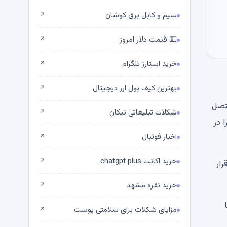
سیم و کابل برق کوشان
↗
💵 قیمت دلار امروز
↗
خرید استارز تلگرام
↗
بهترین کیف پول ارز دیجیتال
↗
دلار از آدرس‌های متصل
شکلات تبلیغاتی نیکان
↗
رداخت‌ها را در
اخبار فوتبال
↗
خرید اکانت chatgpt plus
↗
 قرار
خرید نقره مشهد
↗
خود نزدیک می شود، Shiba Inu (SHIB) با
مزایای شکلات برای سلامتی پوست
↗