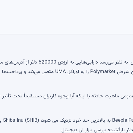
با توجه به هشدارهای کاوشگر و کانال‌های نظارت بلاک چین، به نظر می‌رسد دارایی‌هایی به ارزش 520000 
به سیستم آداپتور UMA CTF Polymarket که بازارهای توکن شرطی Polymarket را به اوراکل UMA متصل می‌کند و پ
این مقاله، نه پلی مارکت و نه UMA به طور عمومی ماهیت حادثه یا اینکه آیا وجوه کاربران مستقیماً تحت تأثیر
Beeple Falls Wild 2140 Michael Saylor Art Hyperliquid (HYPE) به بالاترین حد 