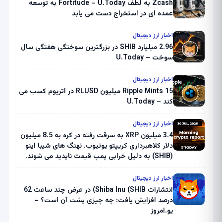
Zcash به لطف Fortitude – U.Today به توسعه
عمده ای در استخراج دست می یابد
اخبار ارز دیجیتال
2.96 میلیارد SHIB در بزرگترین سوختگی هفتگی سال
سوخت – U.Today
اخبار ارز دیجیتال
Ripple Mints 15 میلیون RLUSD در اتریوم کسب می
کند – U.Today
اخبار ارز دیجیتال
3.4 میلیون XRP به سرقت رفته در کره به 8.5 میلیون
دلار کلاهبرداری کریپتو یوتیوب. نهنگ های شیبا اینو
(SHIB) به دلیل خرابی پمپ قیمت ناپدید می شوند.
بلک راک 89.83 میلیون دلار U-Turn در بیت کوین را
ثبت کرد – گزارش کریپتو صبح – U.Today
اخبار ارز دیجیتال
انتشارات Shiba Inu (SHIB) در عرض چند ساعت 62
درصد افزایش یافت: چه چیزی پشت آن است؟ –
یو.امروز