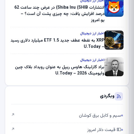
اخبار ارز دیجیتال
انتشارات Shiba Inu (SHIB) در عرض چند ساعت 62
درصد افزایش یافت: چه چیزی پشت آن است؟ –
یو.امروز
اخبار ارز دیجیتال
XRP به نقطه عطف جدید ETF 1.5 میلیارد دلاری رسید
– U.Today
اخبار ارز دیجیتال
براد گارلینگ هاوس ریپل به عنوان رویداد بلاک چین
وایومینگ 2026 – U.Today
وبگردی
سیم و کابل برق کوشان
↗
💵 قیمت دلار امروز
↗