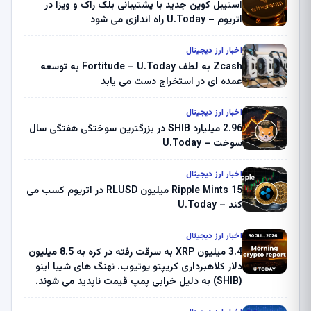
استیبل کوین جدید با پشتیبانی بلک راک و ویزا در
اتریوم – U.Today راه اندازی می شود
اخبار ارز دیجیتال
Zcash به لطف Fortitude – U.Today به توسعه
عمده ای در استخراج دست می یابد
اخبار ارز دیجیتال
2.96 میلیارد SHIB در بزرگترین سوختگی هفتگی سال
سوخت – U.Today
اخبار ارز دیجیتال
Ripple Mints 15 میلیون RLUSD در اتریوم کسب می
کند – U.Today
اخبار ارز دیجیتال
3.4 میلیون XRP به سرقت رفته در کره به 8.5 میلیون
دلار کلاهبرداری کریپتو یوتیوب. نهنگ های شیبا اینو
(SHIB) به دلیل خرابی پمپ قیمت ناپدید می شوند.
بلک راک 89.83 میلیون دلار U-Turn در بیت کوین را
ثبت کرد – گزارش کریپتو صبح – U.Today