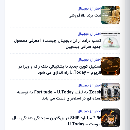
اخبار ارز دیجیتال
ثبت برند طلافروشی
اخبار ارز دیجیتال
کسب درآمد از ارز دیجیتال چیست؟ | معرفی محصول
جدید صرافی بیت‌پین
اخبار ارز دیجیتال
استیبل کوین جدید با پشتیبانی بلک راک و ویزا در
اتریوم – U.Today راه اندازی می شود
اخبار ارز دیجیتال
Zcash به لطف Fortitude – U.Today به توسعه
عمده ای در استخراج دست می یابد
اخبار ارز دیجیتال
2.96 میلیارد SHIB در بزرگترین سوختگی هفتگی سال
سوخت – U.Today