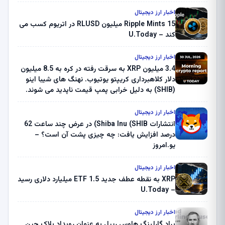
اخبار ارز دیجیتال
Ripple Mints 15 میلیون RLUSD در اتریوم کسب می
کند – U.Today
اخبار ارز دیجیتال
3.4 میلیون XRP به سرقت رفته در کره به 8.5 میلیون
دلار کلاهبرداری کریپتو یوتیوب. نهنگ های شیبا اینو
(SHIB) به دلیل خرابی پمپ قیمت ناپدید می شوند.
بلک راک 89.83 میلیون دلار U-Turn در بیت کوین را
ثبت کرد – گزارش کریپتو صبح – U.Today
اخبار ارز دیجیتال
انتشارات Shiba Inu (SHIB) در عرض چند ساعت 62
درصد افزایش یافت: چه چیزی پشت آن است؟ –
یو.امروز
اخبار ارز دیجیتال
XRP به نقطه عطف جدید ETF 1.5 میلیارد دلاری رسید
– U.Today
اخبار ارز دیجیتال
براد گارلینگ هاوس ریپل به عنوان رویداد بلاک چین