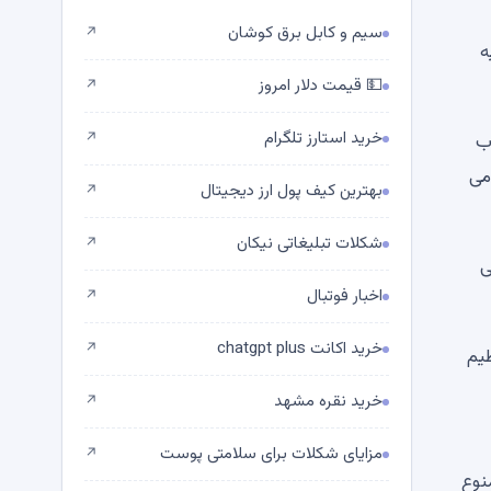
سیم و کابل برق کوشان
↗
ه
💵 قیمت دلار امروز
↗
خرید استارز تلگرام
↗
ب
می
بهترین کیف پول ارز دیجیتال
↗
شکلات تبلیغاتی نیکان
↗
تی
اخبار فوتبال
↗
خرید اکانت chatgpt plus
↗
یم
خرید نقره مشهد
↗
مزایای شکلات برای سلامتی پوست
↗
نوع