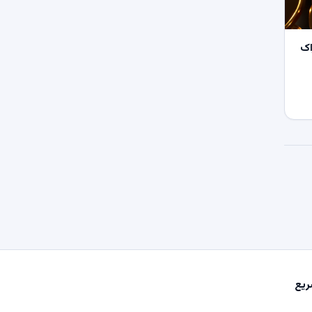
اک
یع