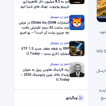
کره به 8.5 میلیون دلار کلاهبرداری
کریپتو یوتیوب. نهنگ های شیبا اینو
(SHIB) به دلیل خرابی پمپ قیمت
ناپدید می شوند. بلک راک 89.83
اخبار ارز دیجیتال
میلیون دلار U-Turn در بیت کوین را
انتشارات Shiba Inu (SHIB) در عرض
ثبت کرد – گزارش کریپتو صبح –
چند ساعت 62 درصد افزایش یافت:
وید
U.Today
چه چیزی پشت آن است؟ – یو.امروز
اخبار ارز دیجیتال
XRP به نقطه عطف جدید ETF 1.5
ای دیجیتال DSJ Exchange PTY Ltd و HQI Exchange
میلیارد دلاری رسید – U.Today
اخبار ارز دیجیتال
براد گارلینگ هاوس ریپل به عنوان
ارسال
رویداد بلاک چین وایومینگ 2026 –
U.Today
با اینو (SHIB) در زنجیره ناپدید
تو صبح
وبگردی