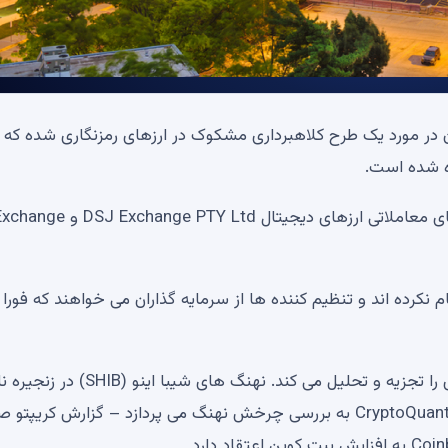
 در مورد یک طرح کلاهبرداری مشکوک در ارزهای رمزنگاری شده که ن
ه شده است.
دپارتمان اوراق بهادار اوکلاهاما می‌گوید این طرح با پلتفرم‌های معاملاتی ارزه
 نکرده اند و تنظیم کننده ها از سرمایه گذاران می خواهند که فورا 
نقشه راه XRP جدید 1.5 دلاری شکست الگوی مثلث بنیادی را تجزیه و تحلیل می کند. نهنگ های شی
می شوند. بیت کوین اکنون به شدت در حال افزایش است: CryptoQuant به بررسی چرخش نهنگ می پردازد – گزارش کریپ