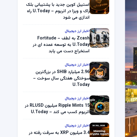
استیبل کوین جدید با پشتیبانی بلک
راک و ویزا در اتریوم – U.Today راه
اندازی می شود
اخبار ارز دیجیتال
Zcash به لطف Fortitude –
U.Today به توسعه عمده ای در
استخراج دست می یابد
اخبار ارز دیجیتال
2.96 میلیارد SHIB در بزرگترین
سوختگی هفتگی سال سوخت –
U.Today
اخبار ارز دیجیتال
Ripple Mints 15 میلیون RLUSD در
اتریوم کسب می کند – U.Today
اخبار ارز دیجیتال
3.4 میلیون XRP به سرقت رفته در