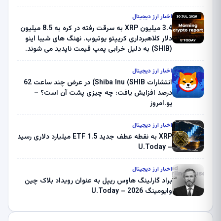
اخبار ارز دیجیتال
3.4 میلیون XRP به سرقت رفته در کره به 8.5 میلیون
دلار کلاهبرداری کریپتو یوتیوب. نهنگ های شیبا اینو
(SHIB) به دلیل خرابی پمپ قیمت ناپدید می شوند.
بلک راک 89.83 میلیون دلار U-Turn در بیت کوین را
ثبت کرد – گزارش کریپتو صبح – U.Today
اخبار ارز دیجیتال
انتشارات Shiba Inu (SHIB) در عرض چند ساعت 62
درصد افزایش یافت: چه چیزی پشت آن است؟ –
یو.امروز
اخبار ارز دیجیتال
XRP به نقطه عطف جدید ETF 1.5 میلیارد دلاری رسید
– U.Today
اخبار ارز دیجیتال
براد گارلینگ هاوس ریپل به عنوان رویداد بلاک چین
وایومینگ 2026 – U.Today