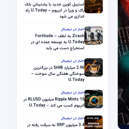
استیبل کوین جدید با پشتیبانی بلک
راک و ویزا در اتریوم – U.Today راه
اندازی می شود
اخبار ارز دیجیتال
Zcash به لطف Fortitude –
U.Today به توسعه عمده ای در
استخراج دست می یابد
اخبار ارز دیجیتال
2.96 میلیارد SHIB در بزرگترین
سوختگی هفتگی سال سوخت –
U.Today
اخبار ارز دیجیتال
Ripple Mints 15 میلیون RLUSD در
اتریوم کسب می کند – U.Today
اخبار ارز دیجیتال
3.4 میلیون XRP به سرقت رفته در