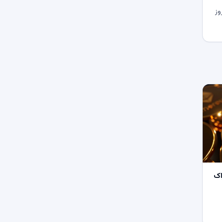
وز
اک