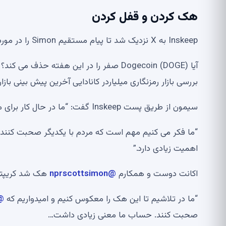
هک کردن و قفل کردن
Inskeep به X نزدیک شد تا پیام مستقیم Simon را در مورد نقض مداوم به اشتراک بگذارد.
بررسی بازار رمزنگاری میلیاردر کانادایی آخرین پیش بینی بازا
سیمون از طریق پست Inskeep گفت: “ما در حال کار برای معکوس کردن این هک هستیم و امیدواریم @X بتواند کمک کند.”
اهمیت زیادی دارد.”
اکانت دوست و همکارم
@nprscottsimon
هک شد کریپتو 
“ما در تلاشیم تا این هک را معکوس کنیم و امیدواریم که
X
صحبت کنند. حساب ما معنی زیادی داشت…