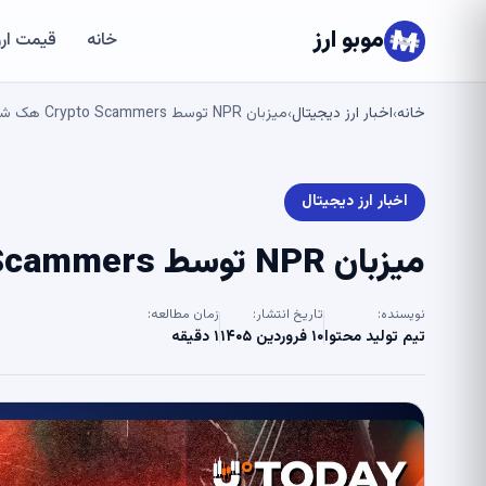
موبو ارز
خانه
قیمت ارز
خانه
اخبار ارز دیجیتال
میزبان NPR توسط Crypto Scammers هک شد – U.Today
›
›
اخبار ارز دیجیتال
میزبان NPR توسط Crypto Scammers هک شد – U.Today
نویسنده:
تاریخ انتشار:
زمان مطالعه:
تیم تولید محتوا
۱۰ فروردین ۱۴۰۵
۱ دقیقه