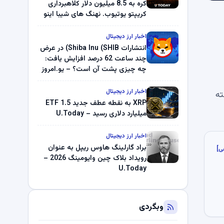
کره به 8.5 میلیون دلار کلاهبرداری
کریپتو یوتیوب. نهنگ های شیبا اینو
(SHIB) به دلیل خرابی پمپ قیمت
ناپدید می شوند. بلک راک 89.83
اخبار ارز دیجیتال
میلیون دلار U-Turn در بیت کوین را
انتشارات Shiba Inu (SHIB) در عرض
ثبت کرد – گزارش کریپتو صبح –
چند ساعت 62 درصد افزایش یافت:
U.Today
چه چیزی پشت آن است؟ – یو.امروز
اخبار ارز دیجیتال
ته
XRP به نقطه عطف جدید ETF 1.5
میلیارد دلاری رسید – U.Today
اخبار ارز دیجیتال
براد گارلینگ هاوس ریپل به عنوان
ی]
رویداد بلاک چین وایومینگ 2026 –
U.Today
وبگردی