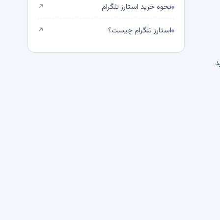
نحوه خرید استارز تلگرام
↗
استارز تلگرام چیست؟
↗
د