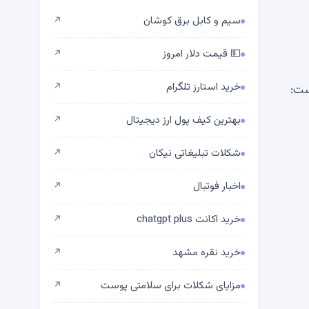
سیم و کابل برق کوشان
↗
💵 قیمت دلار امروز
↗
خرید استارز تلگرام
↗
فشار نوسانات Shiba Inu نزدیک است:
بهترین کیف پول ارز دیجیتال
↗
شکلات تبلیغاتی نیکان
↗
اخبار فوتبال
↗
خرید اکانت chatgpt plus
↗
خرید نقره مشهد
↗
مزایای شکلات برای سلامتی پوست
↗