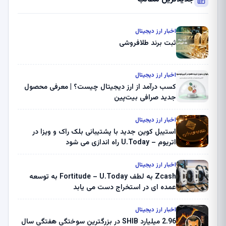
اخبار ارز دیجیتال
ثبت برند طلافروشی
اخبار ارز دیجیتال
کسب درآمد از ارز دیجیتال چیست؟ | معرفی محصول
جدید صرافی بیت‌پین
اخبار ارز دیجیتال
استیبل کوین جدید با پشتیبانی بلک راک و ویزا در
اتریوم – U.Today راه اندازی می شود
اخبار ارز دیجیتال
Zcash به لطف Fortitude – U.Today به توسعه
عمده ای در استخراج دست می یابد
اخبار ارز دیجیتال
2.96 میلیارد SHIB در بزرگترین سوختگی هفتگی سال