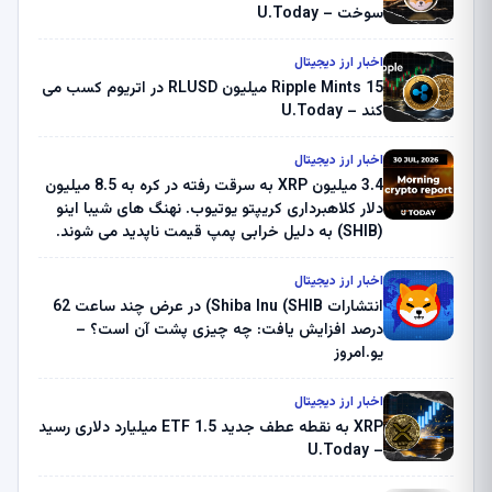
سوخت – U.Today
اخبار ارز دیجیتال
Ripple Mints 15 میلیون RLUSD در اتریوم کسب می
کند – U.Today
اخبار ارز دیجیتال
3.4 میلیون XRP به سرقت رفته در کره به 8.5 میلیون
دلار کلاهبرداری کریپتو یوتیوب. نهنگ های شیبا اینو
(SHIB) به دلیل خرابی پمپ قیمت ناپدید می شوند.
بلک راک 89.83 میلیون دلار U-Turn در بیت کوین را
ثبت کرد – گزارش کریپتو صبح – U.Today
اخبار ارز دیجیتال
انتشارات Shiba Inu (SHIB) در عرض چند ساعت 62
درصد افزایش یافت: چه چیزی پشت آن است؟ –
یو.امروز
اخبار ارز دیجیتال
XRP به نقطه عطف جدید ETF 1.5 میلیارد دلاری رسید
– U.Today