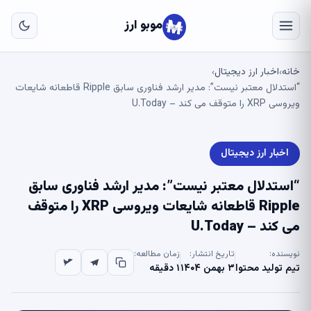
به
مح
موبو ارز
اص
خانه
اخبار ارز دیجیتال
›
›
“استدلال معتبر نیست”: مدیر ارشد فناوری سابق Ripple قاطعانه شایعات
ویروسی XRP را متوقف می کند – U.Today
اخبار ارز دیجیتال
“استدلال معتبر نیست”: مدیر ارشد فناوری سابق
Ripple قاطعانه شایعات ویروسی XRP را متوقف
می کند – U.Today
نویسنده:
تاریخ انتشار:
زمان مطالعه:
تیم تولید محتوا
۳ بهمن ۱۴۰۴
۱ دقیقه