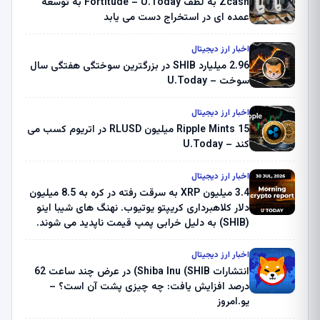
Zcash به لطف Fortitude – U.Today به توسعه
عمده ای در استخراج دست می یابد
اخبار ارز دیجیتال
2.96 میلیارد SHIB در بزرگترین سوختگی هفتگی سال
سوخت – U.Today
اخبار ارز دیجیتال
Ripple Mints 15 میلیون RLUSD در اتریوم کسب می
کند – U.Today
اخبار ارز دیجیتال
3.4 میلیون XRP به سرقت رفته در کره به 8.5 میلیون
دلار کلاهبرداری کریپتو یوتیوب. نهنگ های شیبا اینو
(SHIB) به دلیل خرابی پمپ قیمت ناپدید می شوند.
بلک راک 89.83 میلیون دلار U-Turn در بیت کوین را
ثبت کرد – گزارش کریپتو صبح – U.Today
اخبار ارز دیجیتال
انتشارات Shiba Inu (SHIB) در عرض چند ساعت 62
درصد افزایش یافت: چه چیزی پشت آن است؟ –
یو.امروز